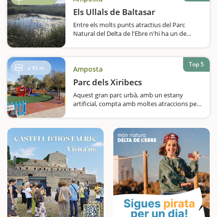
manté impertorbable. Si la voleu conèixer és
molt recomanable passejar amb…
Els Ullals de Baltasar
Entre els molts punts atractius del Parc
Natural del Delta de l'Ebre n'hi ha un de
força desconegut i que, de fet, està situat
just al límit del delta, entre Amposta i Sant
Carles de la Ràpita. Es el paratge dels Ullals…
Top 5
a 93 m.
Amposta
Parc dels Xiribecs
Aquest gran parc urbà, amb un estany
artificial, compta amb moltes atraccions per
als més petits Ben a prop del centre
d'Amposta trobareu una àrea d'esbarjo ideal
per als vostres fills. És un parc molt gran,
amb…