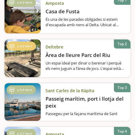
Top 1
a 9,2 Km's
Amposta
Casa de Fusta
És una de les parades obligades si estem
d'escapada amb nens al Delta. Ubicat al
costat de la Llacuna de l'Encanyissada, en
aquest espai construït ara gairebé fa cent
anys per un grup de caçadors atrets per la
Top 2
gran varietat d'ocells i…
a 9,9 Km's
Deltebre
Àrea de lleure Parc del Riu
Un espai ideal per dinar o berenar i perquè
els nens juguin a l’àrea de jocs. L’espai està
dividit en dues zones: en una hi ha dues
taules, just al costat de l’àrea de jocs infantils
i a tocar del carril bici;…
Top 3
a 9,9 Km's
Sant Carles de la Ràpita
Passeig marítim, port i llotja del
peix
Passegeu per la façana marítima de Sant
Carles de la Ràpita i no us perdeu detall de la
subhasta del peixSant Carles de la Ràpita té
una innegable ànima marinera, que es
Top 4
a 3,7 Km's
Amposta