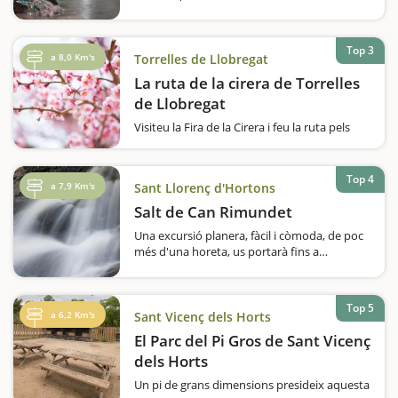
molta diversitat vegetal i amb l'aigua com a
gran protagonista.Una caminada ben
indicada des del tanatori municipal, situat a
Top 3
la sortida nord de Pallejà, us…
a 8,0 Km's
Torrelles de Llobregat
La ruta de la cirera de Torrelles
de Llobregat
Visiteu la Fira de la Cirera i feu la ruta pels
camps on es conrea aquest fruit tan
saborós. La cirera és la fruita més
emblemàtica de Torrelles de Llobregat, i a ell
Top 4
a 7,9 Km's
Sant Llorenç d'Hortons
li dediquen una fira a principis de juny. Si us
agrada…
Salt de Can Rimundet
Una excursió planera, fàcil i còmoda, de poc
més d'una horeta, us portarà fins a
l'espectacular Salt de Can Rimundet. El
recorregut també és atractiu, ja que passa
per camps de conreus, vinyes i…
Top 5
a 6,2 Km's
Sant Vicenç dels Horts
El Parc del Pi Gros de Sant Vicenç
dels Horts
Un pi de grans dimensions presideix aquesta