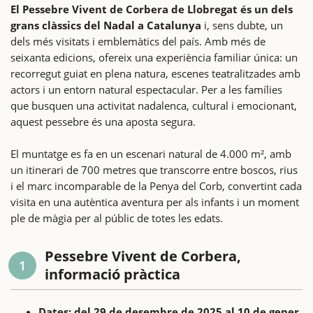
El Pessebre Vivent de Corbera de Llobregat és un dels
grans clàssics del Nadal a Catalunya
i, sens dubte, un
dels més visitats i emblemàtics del país. Amb més de
seixanta edicions, ofereix una experiència familiar única: un
recorregut guiat en plena natura, escenes teatralitzades amb
actors i un entorn natural espectacular. Per a les famílies
que busquen una activitat nadalenca, cultural i emocionant,
aquest pessebre és una aposta segura.
El muntatge es fa en un escenari natural de 4.000 m², amb
un itinerari de 700 metres que transcorre entre boscos, rius
i el marc incomparable de la Penya del Corb, convertint cada
visita en una autèntica aventura per als infants i un moment
ple de màgia per al públic de totes les edats.
Pessebre Vivent de Corbera,
1
informació pràctica
Dates: del 29 de desembre de 2025 al 10 de gener