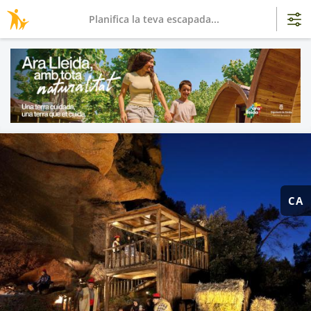
Planifica la teva escapada...
CA