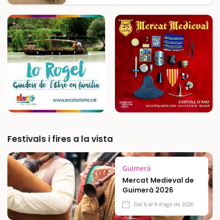
zona de pícnic i jocs infantils, amb bones
vistes i un entorn natural atractiu. Fa gairebé
tres metres de diàmetre i més de quinze
d'altura i té uns 150 anys. Estem…
Festivals i fires a la vista
Guimerà
Mercat Medieval de
Guimerà 2026
Del 6 al 9 d'ago de 2026