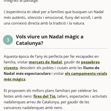
integrats al paisatge.
L’experiència és ideal per a famílies que busquen un Nadal
més autèntic, silenciós i emocional, lluny del soroll, i amb
una connexió directa amb la tradició i la natura.
Vols viure un Nadal màgic a
3
Catalunya?
Aquesta època de l’any és perfecta per fer escapades en
família, visitar
mercats de Nadal
, gaudir de
pessebres
vivents
, descobrir els pobles i ciutats amb les
llums de
Nadal més espectaculars
i visitar
els campaments reials
més màgics
.
Et proposem els millors plans familiars per celebrar les
festes amb nens:
fires del Tió
,
tallers, espectacles i activitats
nadalenques arreu de Catalunya, per gaudir de les
vancances nadalenques amb nens.