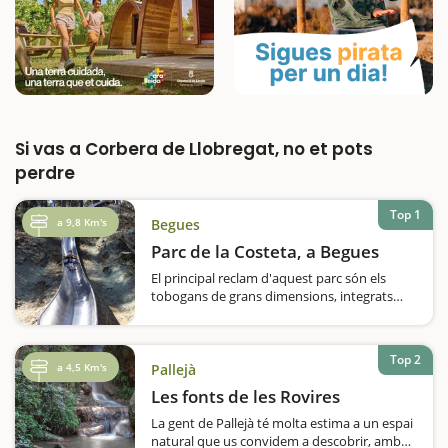
Si vas a Corbera de Llobregat, no et pots
perdre
Top 1
a 9,8 Km's
Begues
Parc de la Costeta, a Begues
El principal reclam d'aquest parc són els
tobogans de grans dimensions, integrats
dins del bosc de pins on es troba ubicat el
parc. També hi trobem una àrea de cordes i
una zona de pícnic. Això, sí, recordeu…
Top 2
a 4,5 Km's
Pallejà
Les fonts de les Rovires
La gent de Pallejà té molta estima a un espai
natural que us convidem a descobrir, amb