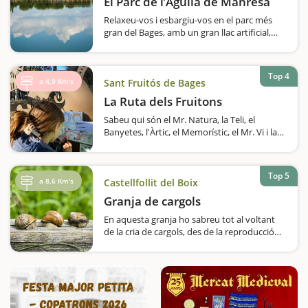
El Parc de l’Agulla de Manresa
Relaxeu-vos i esbargiu-vos en el parc més
gran del Bages, amb un gran llac artificial,
zones amb jocs infantils i recorreguts per fer
en bicicleta i a peu.Sabíeu que a Manresa hi
ha un gran llac artificial de 64.000 metres
Top 4
quadrats i que, al seu voltant,…
a 4,9 Km's
Sant Fruitós de Bages
La Ruta dels Fruitons
Sabeu qui són el Mr. Natura, la Teli, el
Banyetes, l'Àrtic, el Memorístic, el Mr. Vi i la
Fluffy? Són els Fruitons, uns éssers fantàstics
que es troben amagats en set punts de Sant
Fruitós de Bages,…
Top 5
a 8,6 Km's
Castellfollit del Boix
Granja de cargols
En aquesta granja ho sabreu tot al voltant
de la cria de cargols, des de la reproducció
fins que acaben als nostres plats.Una visita
pedagògica i, sobretot, molt original és la
que us proposem a Cal Jep. Es tracta d'una
granja especialitzada en…