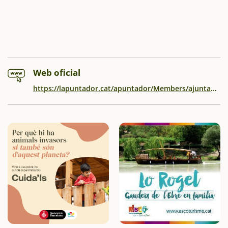
Web oficial
https://lapuntador.cat/apuntador/Members/ajuntamentcultura/revetlla-infantil-manresa-2024