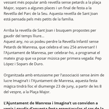
vessant més popular amb revetlla sense petards a la plaça
Major, sopars a algunes places i un final de festa a la
Revetlla del Parc de la Seu. Aquesta revetlla de Sant Joan
está pensada pels més petits de la família.
Arriba la revetlla de Sant Joan i bsuquem propostes per
gaudir del temps lliure...
Aquest any, no us podeu perdre la Revetlla Infantil sense
Petards de Manresa, que celebra el seu 25è aniversari! I
l'Ajuntament de Manresa, per celebrar-ho, a programat el
mateix grup que va posar música per primera vegada: Pep
López i Sopars de Duro.
Organitzada amb entusiasme per l’associació sense ànim de
lucre Imagina’t i l’Ajuntament de Manresa, aquesta festa
màgica tindrà lloc el diumenge 23 de juny, a partir de les 8
del vespre, a la Plaça Major.
L’Ajuntament de Manresa i Imagina’t us conviden a
venir i gaudir d’aquesta festa espectacular al cor de la