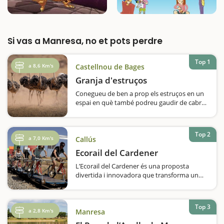
Si vas a Manresa, no et pots perdre
Top 1
a 8,6 Km's
Castellnou de Bages
Granja d'estruços
Conegueu de ben a prop els estruços en un
espai en què també podreu gaudir de cabres
africanes, emús i un nyandú albí. A
Castellnou de Bages trobareu una granja
ben curiosa, tenint en compte els animals
Top 2
que…
a 7,0 Km's
Callús
Ecorail del Cardener
L’Ecorail del Cardener és una proposta
divertida i innovadora que transforma un
antic traçat ferroviari en una activitat ideal
per fer amb nens. Us imagineu pedalar per
vies de tren enmig de la natura? Aquesta és
Top 3
la vostra oportunitat!Actualment…
a 2,8 Km's
Manresa