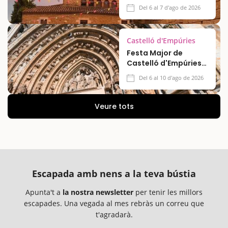
Del 6 al 7 d'ago de 2026
Castelló d'Empúries
Festa Major de
Castelló d'Empúries
2026
Del 6 al 10 d'ago de 2026
Veure tots
Escapada amb nens a la teva bústia
Apunta't a
la nostra newsletter
per tenir les millors
escapades. Una vegada al mes rebràs un correu que
t'agradarà.