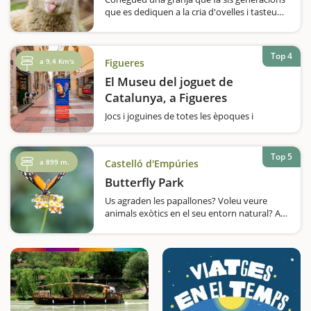
que es dediquen a la cria d'ovelles i tasteu
els seus productes làctics. Una visita ideal
per fer en família és la que us permetrà
conèixer Mas Marcè, una granja…
Top 4
a 9,4 Km's
Figueres
El Museu del joguet de
Catalunya, a Figueres
Jocs i joguines de totes les èpoques i
temàtiques en una mostra completa,
divertida i sorprenent. Potser els vostres fills
arrufen el nas quan els dieu de visitar un
Top 5
a 899 m.
Castelló d'Empúries
museu, però segur que en aquest cas us hi
acompanyen encantats.…
Butterfly Park
Us agraden les papallones? Voleu veure
animals exòtics en el seu entorn natural? A
Empuriabrava han recreat una selva tropical
en un hivernacle de 2000 metres quadrats,
on podreu observar, entre molts d'altres, la
papallona i el colom més…