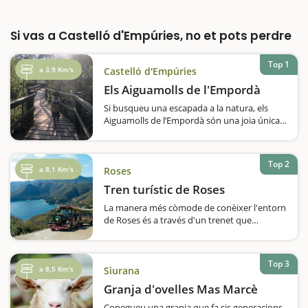
Si vas a Castelló d'Empúries, no et pots perdre
Top 1
a 3,9 Km's
Castelló d'Empúries
Els Aiguamolls de l'Empordà
Si busqueu una escapada a la natura, els
Aiguamolls de l’Empordà són una joia única
per connectar amb la biodiversitat i gaudir
d’un dia ple de descobriments. Aquesta
experiència combina la tranquil·litat…
Top 2
a 8,1 Km's
Roses
Tren turístic de Roses
La manera més còmode de conèixer l'entorn
de Roses és a través d'un trenet que
ressegueix la costa i s'endinsa al Cap de
Creus. Una manera còmode i relaxada de
visitar l'entorn de Roses, sobretot…
Top 3
a 8,5 Km's
Siurana
Granja d'ovelles Mas Marcè
Conegueu una granja que fa sis generacions