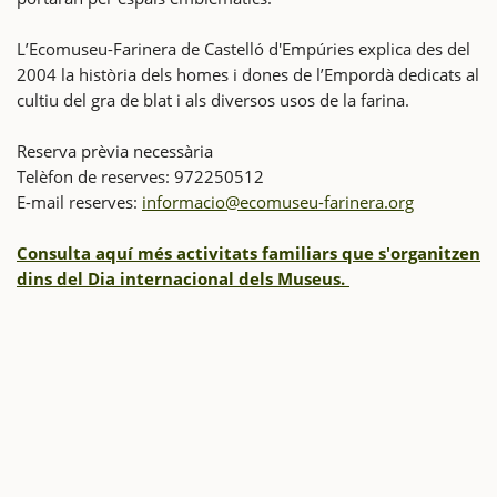
L’Ecomuseu-Farinera de Castelló d'Empúries explica des del
2004 la història dels homes i dones de l’Empordà dedicats al
cultiu del gra de blat i als diversos usos de la farina.
Reserva prèvia necessària
Telèfon de reserves: 972250512
E-mail reserves:
informacio@ecomuseu-farinera.org
Consulta aquí més activitats familiars que s'organitzen
dins del Dia internacional dels Museus.