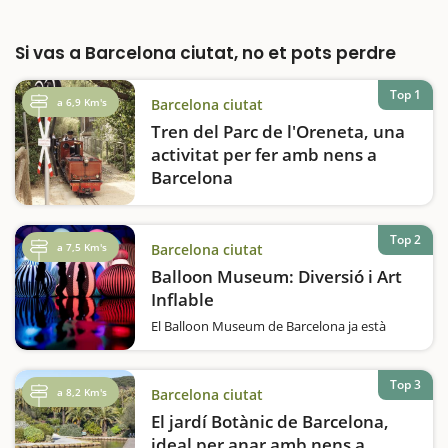
Si vas a Barcelona ciutat, no et pots perdre
Top 1
a 6,9 Km's
Barcelona ciutat
Tren del Parc de l'Oreneta, una
activitat per fer amb nens a
Barcelona
El Tren del Parc de l'Oreneta és una
experiència única que trasllada les famílies al
món dels ferrocarrils en miniatura. Situat al
Top 2
a 7,5 Km's
Barcelona ciutat
parc del Castell de l'Oreneta, al districte de
Balloon Museum: Diversió i Art
Sarrià-Sant Gervasi de…
Inflable
El Balloon Museum de Barcelona ja està
obert. Descobreix Balloon Museum, una
experiència única per a tota la família!
Aquest museu ha estat creat per un equip
Top 3
a 8,2 Km's
Barcelona ciutat
de curadors especialitzats en art
contemporani que incorpora…
El jardí Botànic de Barcelona,
ideal per anar amb nens a