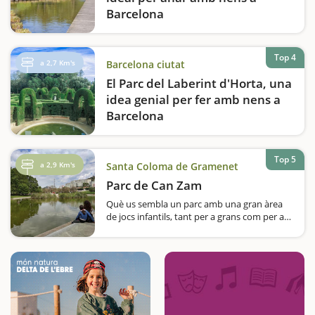
Barcelona
El Jardí Botànic de Barcelona és un lloc
perfecte per gaudir en família d'un entorn
natural únic. Situat a Montjuïc, aquest espai
Top 4
a 2,7 Km's
Barcelona ciutat
ofereix un recorregut fascinant entre
El Parc del Laberint d'Horta, una
espècies vegetals de diferents regions…
idea genial per fer amb nens a
Barcelona
El Parc del Laberint d’Horta és una joia
amagada de Barcelona, ideal per a una
escapada en família. Situat al barri d’Horta-
Top 5
a 2,9 Km's
Santa Coloma de Gramenet
Guinardó, aquest jardí històric combina la
Parc de Can Zam
bellesa d’un jardí neoclàssic…
Què us sembla un parc amb una gran àrea
de jocs infantils, tant per a grans com per a
petits; porteries de futbol, cistelles de
bàsquet, pista de monopatins, tres àrees de
pícnic, un gran llac, lavabos públics,…