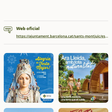
Web oficial
https://ajuntament.barcelona.cat/sants-montjuic/es/el-districte-i-els-seus-barris/hostafrancs/agenda/animacio-infantil-la-gran-festa-del-tio-99400736914