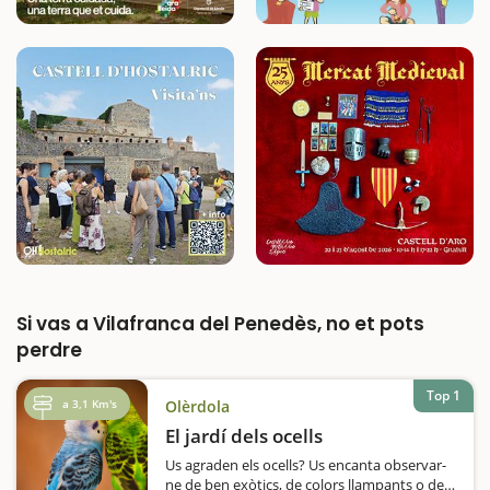
Si vas a Vilafranca del Penedès, no et pots
perdre
Top 1
a 3,1 Km's
Olèrdola
El jardí dels ocells
Us agraden els ocells? Us encanta observar-
ne de ben exòtics, de colors llampants o de