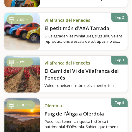
formes curioses? A Olèrdola heu de visitar el
Jardí dels Ocells, un ampli parc en el qual
tenen més de 150 ocells d'arreu del món,
Top 2
d'Àfrica, d'Àsia,…
a 537 m.
Vilafranca del Penedès
El petit món d'AXA Tarrada
Si us agraden les miniatures, si gaudiu veient
reproduccions a escala de tot tipus, no us
podeu perdre l'exposició El Petit Món d'AXA
Tarrada, ubicada a l'edifici de l'Asseguradora
AXA a Vilafranca del Penedès. El…
Top 3
a 172 m.
Vilafranca del Penedès
El Camí del Vi de Vilafranca del
Penedès
Voleu conèixer el món del vi mentre feu
activitat física a l'aire lliure en família? A
Vilafranca del Penedès han preparat una
ruta per a totes les edats, en bicicleta o a
Top 4
a 6,8 Km's
Olèrdola
peu, de 3,5 quilòmetres des de l'oficina…
Puig de l'Àliga a Olèrdola
Pocs llocs tenen la riquesa històrica i
patrimonial d'Olèrdola. Sabíeu que tenen un
conjunt monumental amb restes de poblats