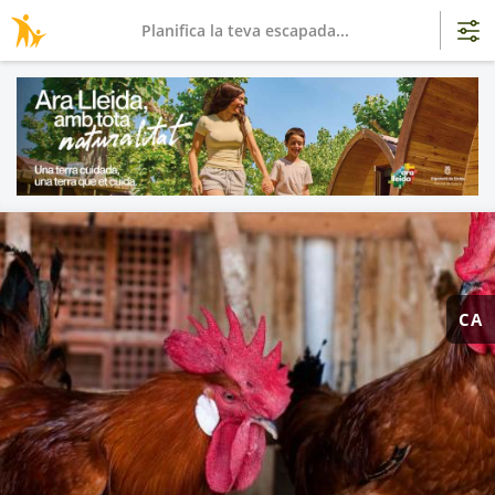
Planifica la teva escapada...
CA