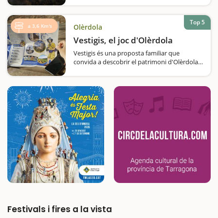
ibers, romans i medievals? És el Parc
Arqueològic, una de les seus del Museu
Top 5
d'Arqueologia de Catalunya. I és que…
a 3,6 Km's
Olèrdola
Vestigis, el joc d'Olèrdola
Vestigis és una proposta familiar que
convida a descobrir el patrimoni d'Olèrdola
d'una manera divertida, activa i participativa.
A través d'un joc interactiu, petits i grans
recorreran diferents indrets del municipi
resolent…
Festivals i fires a la vista