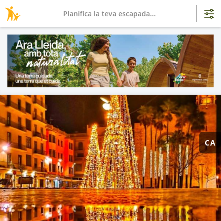
Planifica la teva escapada...
CA