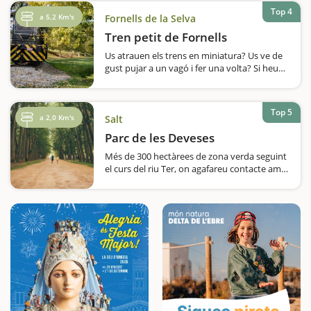
per als més petits, que gaudiran amb la
Top 4
sorpresa…
a 5,2 Km's
Fornells de la Selva
Tren petit de Fornells
Us atrauen els trens en miniatura? Us ve de
gust pujar a un vagó i fer una volta? Si heu
respost afirmativament a les dues
preguntes, heu de visitar el Tren Petit de
Fornells de la Selva, on podreu tenen trens a
Top 5
vapor en miniatura, però…
a 2,0 Km's
Salt
Parc de les Deveses
Més de 300 hectàrees de zona verda seguint
el curs del riu Ter, on agafareu contacte amb
la natura i podreu fer els itineraris que més
us encaixin. Depenent de l'època de l'any en
que el visiteu trobareu un parc diferent.
Això, sí, sempre…