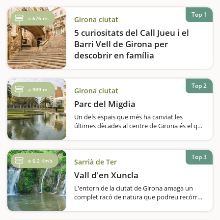
Top 1
a 676 m.
Girona ciutat
5 curiositats del Call Jueu i el
Barri Vell de Girona per
descobrir en família
El Call Jueu i el Barri Vell de Girona són dos
dels indrets més fascinants de la ciutat,
ideals per visitar en família. Passejant pels
Top 2
a 989 m.
Girona ciutat
seus carrers estrets i empedrats, podreu
Parc del Migdia
descobrir la història de la comunitat jueva
medieval…
Un dels espais que més ha canviat les
últimes dècades al centre de Girona és el que
avui dia ocupa el parc del Migdia. Anys
enrere hi havia hagut unes extenses
casernes militars, i quan van ser
Top 3
enderrocades la ciutat va poder…
a 6,2 Km's
Sarrià de Ter
Vall d'en Xuncla
L'entorn de la ciutat de Girona amaga un
complet racó de natura que podreu recórrer
en aquesta ruta, de menys de 4 quilòmetres
i amb ben poc desnivell. És apte, per tant,