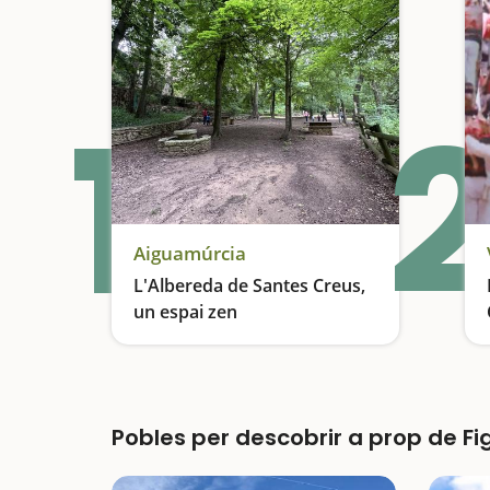
1
2
Aiguamúrcia
L'Albereda de Santes Creus,
un espai zen
Pícnic al peus del Monestir de Santes Creus
Pobles per descobrir a prop de F