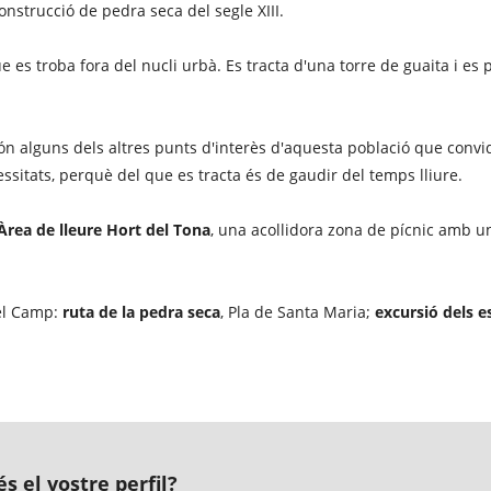
onstrucció de pedra seca del segle XIII.
e es troba fora del nucli urbà. Es tracta d'una torre de guaita i es 
n alguns dels altres punts d'interès d'aquesta població que convida
ssitats, perquè del que es tracta és de gaudir del temps lliure.
Àrea de lleure Hort del Tona
, una acollidora zona de pícnic amb un
el Camp:
ruta de la pedra seca
, Pla de Santa Maria;
excursió dels e
s el vostre perfil?