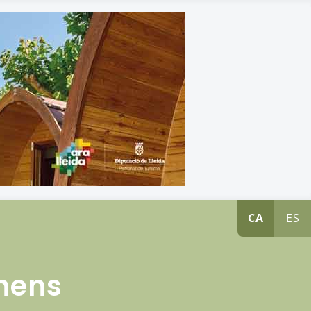
CA
ES
nens