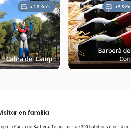
a 2,8 Km's
a 5,5 Km
Barberà de
Cabra del Camp
Con
isitar en família
 Camp i la Conca de Barberà. Té poc més de 300 habitants i més d'una