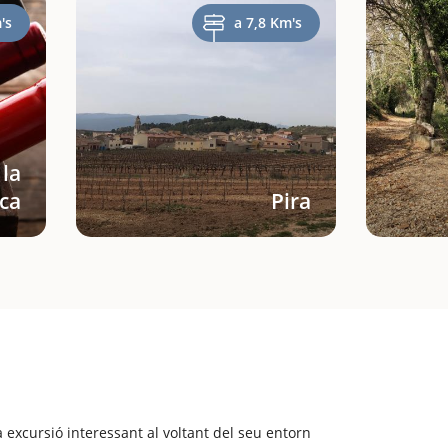
's
a 7,8 Km's
 la
ca
Pira
 excursió interessant al voltant del seu entorn