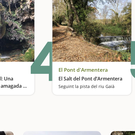
4
El Pont d'Armentera
l: Una
El Salt del Pont d’Armentera
r amagada a
Seguint la pista del riu Gaià
Una ruta curta entre boscos, fonts i una cascada secreta