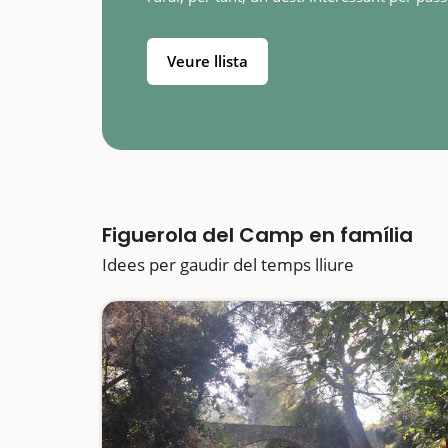
un dia en família. Està envoltat de camps de
conreu i boscos,…
Veure llista
Figuerola del Camp en família
Idees per gaudir del temps lliure