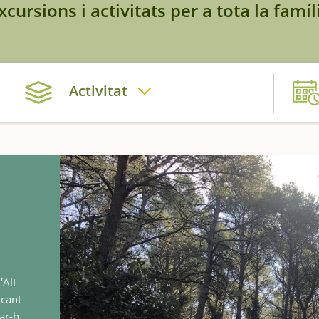
xcursions i activitats per a tota la famíl
Activitat
'Alt
ncant
ar-hi