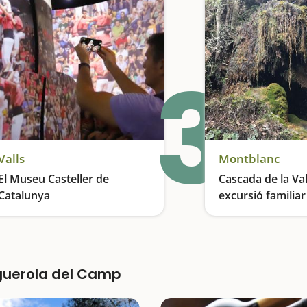
3
Valls
Montblanc
El Museu Casteller de
Cascada de la Val
Catalunya
excursió familia
Montblanc
Un Museu amb activitats immersives per a tota la família
iguerola del Camp