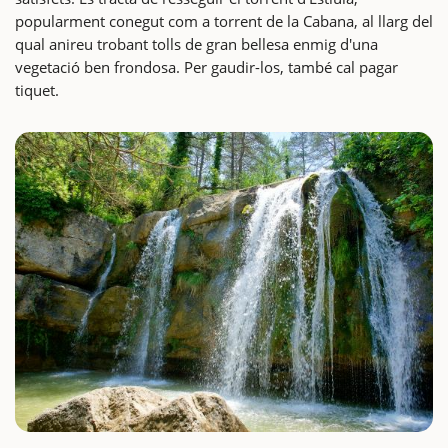
popularment conegut com a torrent de la Cabana, al llarg del
qual anireu trobant tolls de gran bellesa enmig d'una
vegetació ben frondosa. Per gaudir-los, també cal pagar
tiquet.