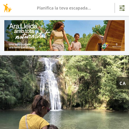
Planifica la teva escapada...
CA