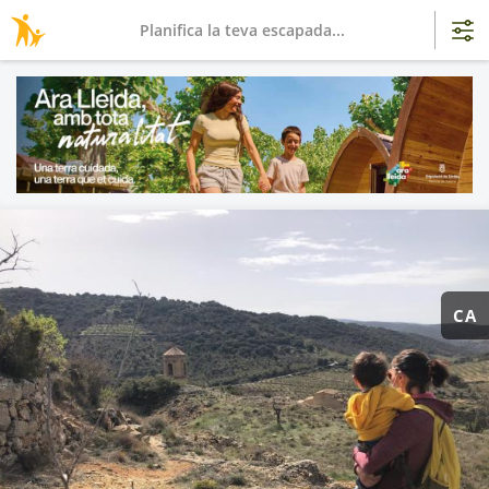
Planifica la teva escapada...
CA