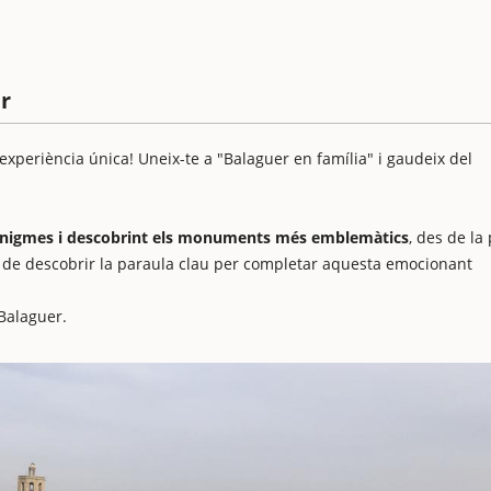
er
xperiència única! Uneix-te a "Balaguer en família" i gaudeix del
t enigmes i descobrint els monuments més emblemàtics
, des de la
eu de descobrir la paraula clau per completar aquesta emocionant
 Balaguer.