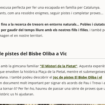
 excusa perfecta per fer una escapada en família per Catalunya.
nts, com ara resoldre enigmes, seguir pistes i completar proves...
fins a la recerca de tresors en entorns naturals... Pobles i ciutats
er gaudir del temps lliure amb els nostres fills i filles
, i també p
agen el en nostre territori.
 de pistes del Bisbe Oliba a Vic
c amb la gimcana familiar
"El Misteri de la Pietat"
. Aquesta experiè
que envolten la històrica Plaça de la Pietat, mentre et submergeixes
talana. I també podeu descobrir el
Joc de pistes El Bisbe Oliba i el
un document molt important per signar els acords de Pau i Treva i 
 a tornar-li? Per fer-ho, haureu de passar una sèrie de proves que 
istòric us hi ajudaran.