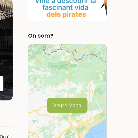
On som?
Veure Mapa
 On és