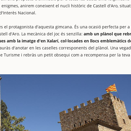
enigmes, anirem coneixent el nucli històric de Castell d'Aro, situat
 d'Interès Nacional.
 és el protagonista d'aquesta gimcana. És una ocasió perfecta per a 
stell d'Aro. La mecànica del joc és senzilla:
amb un plànol que rebr
es amb la imatge d'en Xalarí, col·locades en llocs emblemàtics d
uràs d'anotar en les caselles corresponents del plànol. Una vega
 de Turisme i rebràs un petit obsequi com a recompensa per la teva