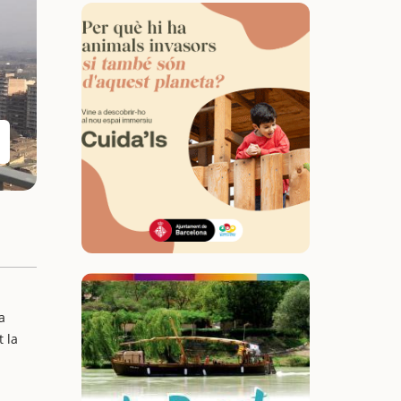
a
 la