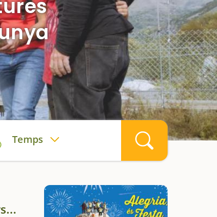
tures
lunya
Temps
s...