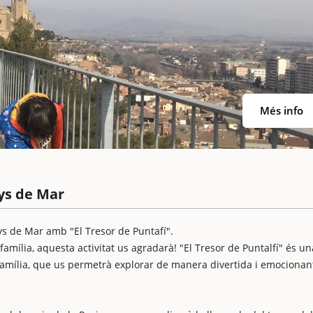
Més info
nys de Mar
nys de Mar amb "El Tresor de Puntafí".
amília, aquesta activitat us agradarà! "El Tresor de Puntalfí" és un
amília, que us permetrà explorar de manera divertida i emocionant