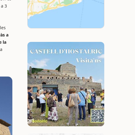
 a 3
les
às a
e la
da