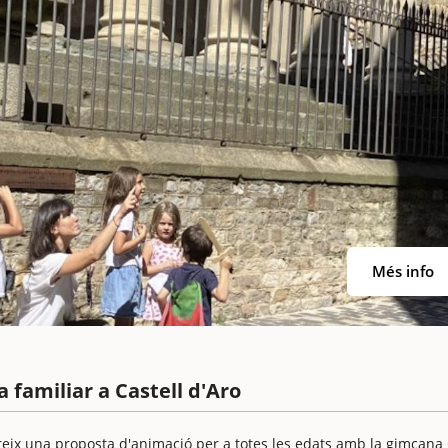
Més info
 familiar a Castell d'Aro
ereix una proposta d'animació per a totes les edats amb la gimcana