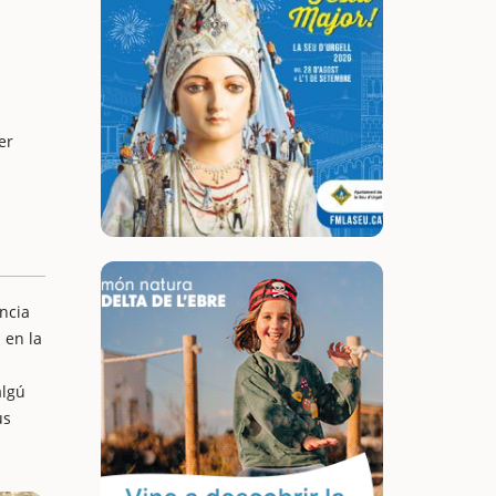
er
ncia
 en la
algú
us