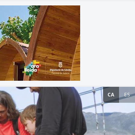
CA
ES