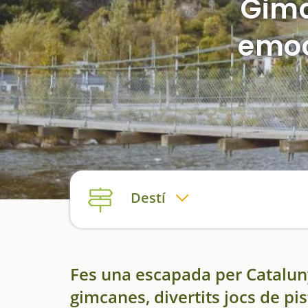
Gimc
emoc
Destí
Fes una escapada per Cataluny
gimcanes, divertits jocs de pi