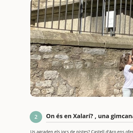
On és en Xalarí? , una gimcana
2
Us agraden els jocs de pistes? Castell d'Aro ens of