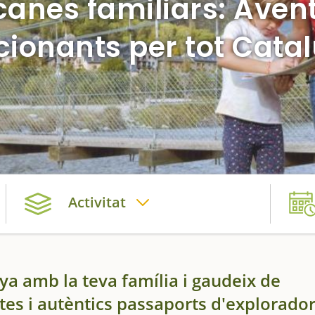
anes familiars: Aven
ionants per tot Cata
Activitat
a amb la teva família i gaudeix de
stes i autèntics passaports d'explorador