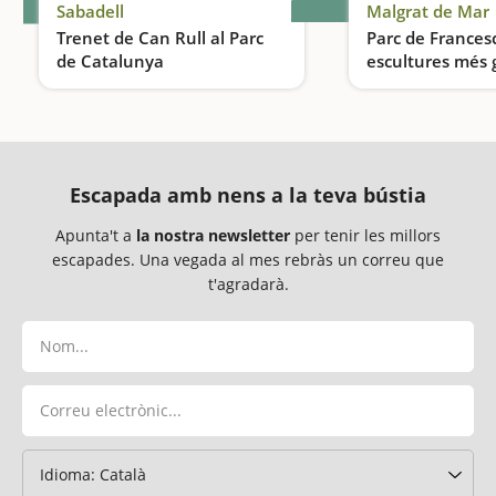
Sabadell
Malgrat de Mar
Trenet de Can Rull al Parc
Parc de Francesc
de Catalunya
escultures més 
Una activitat ideal per fer amb nens a prop de Barcelona
Un parc on tot és
Escapada amb nens a la teva bústia
Apunta't a
la nostra newsletter
per tenir les millors
escapades. Una vegada al mes rebràs un correu que
t'agradarà.