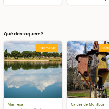
Què destaquem?
Recomanat
Rec
Manresa
Caldes de Montbui