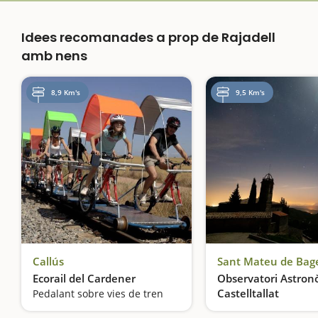
Idees recomanades a prop de Rajadell
amb nens
8,9 Km's
9,5 Km's
Callús
Sant Mateu de Bag
Ecorail del Cardener
Observatori Astron
Castelltallat
Pedalant sobre vies de tren
Les estrelles, molt a 