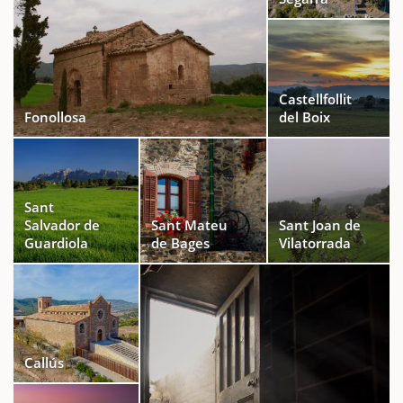
Castellfollit
Fonollosa
del Boix
Sant
Salvador de
Sant Mateu
Sant Joan de
Guardiola
de Bages
Vilatorrada
Callús