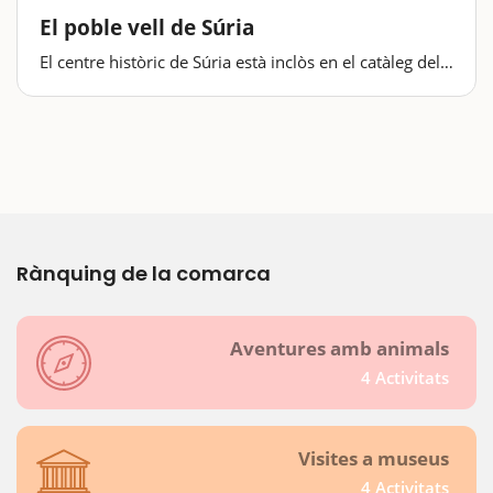
El poble vell de Súria
El centre històric de Súria està inclòs en el catàleg del
Patrimoni Artístic Monumental de Catalunya i
conserva façanes de pedra i carrers amb arcs i
porxos.Una volta pel poble vell de Súria us
transportarà a l'època medieval, ja que el…
Rànquing de la comarca
Aventures amb animals
4 Activitats
Visites a museus
4 Activitats