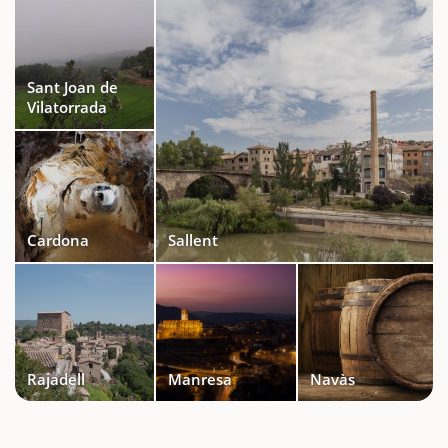
Sant Joan de
Vilatorrada
Cardona
Sallent
Rajadell
Manresa
Navàs