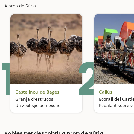
A prop de Súria
1
2
Castellnou de Bages
Callús
Granja d'estruços
Ecorail del Card
Un zoològic ben exòtic
Pedalant sobre vi
Pobles per descobrir a prop de Súria