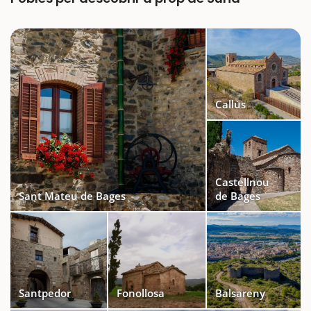
Callús
Castellnou
Sant Mateu de Bages
de Bages
Santpedor
Fonollosa
Balsareny