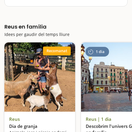
Reus és una ciutat ideal per passar un cap de setmana
en família. Diuen que “busquis el que busquis, ho
trobaràs a Reus” i aquesta idea va molt més enllà del
Reus en família
teixit comercial de la ciutat, de gent que compra…
Idees per gaudir del temps lliure
Recomanat
1 dia
Reus
Reus | 1 dia
Dia de granja
Descobrim l'univers 