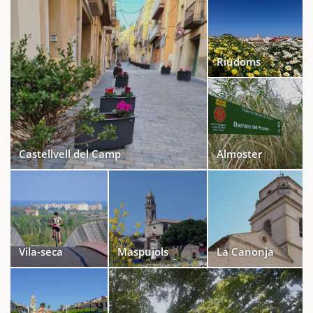
Riudoms
Castellvell del Camp
Almoster
Vila-seca
Maspujols
La Canonja