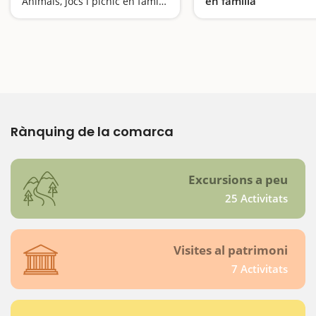
en família
Animals, jocs i pícnic en família
Rànquing de la comarca
Excursions a peu
25 Activitats
Visites al patrimoni
7 Activitats