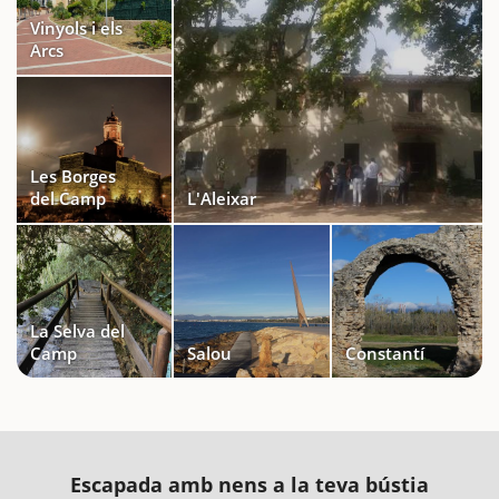
Vinyols i els
Arcs
Les Borges
del Camp
L'Aleixar
La Selva del
Camp
Salou
Constantí
Escapada amb nens a la teva bústia