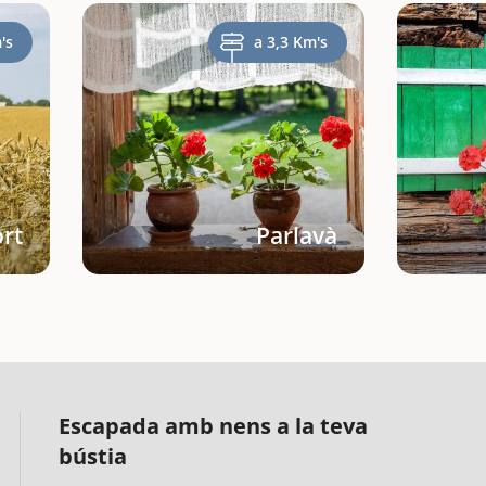
's
a 3,3 Km's
rt
Parlavà
Escapada amb nens a la teva
bústia