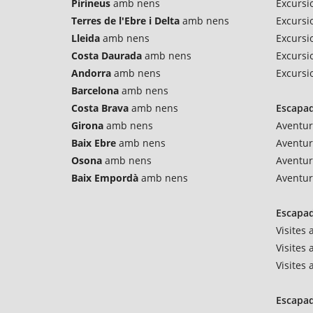
Pirineus
amb nens
Excursi
Terres de l'Ebre i Delta
amb nens
Excursi
Lleida
amb nens
Excursio
Costa Daurada
amb nens
Excursi
Andorra
amb nens
Excursi
Barcelona
amb nens
Costa Brava
amb nens
Escapad
Girona
amb nens
Aventur
Baix Ebre
amb nens
Aventu
Osona
amb nens
Aventur
Baix Empordà
amb nens
Aventur
Escapad
Visites
Visites 
Visites
Escapad