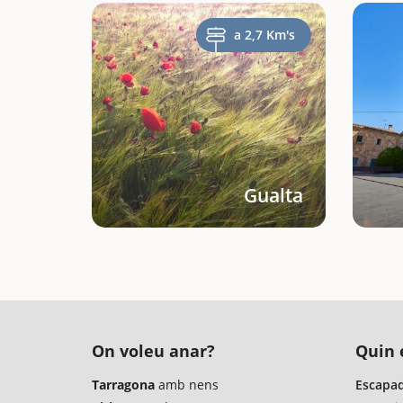
a 2,7 Km's
Gualta
On voleu anar?
Quin é
Tarragona
amb nens
Escapad