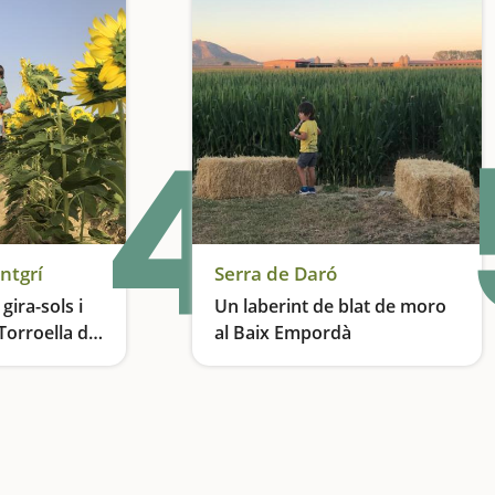
4
ntgrí
Serra de Daró
gira-sols i
Un laberint de blat de moro
Torroella de
al Baix Empordà
Els altres encants naturals de la Costa Brava
Entrem al laberint de Can Pujol, un tresor de la Costa Brava