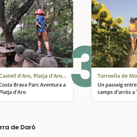
3
Castell d'Aro, Platja d'Aro i S'Agaró
Torroella de Mo
Costa Brava Parc Aventura a
Un passeig entre 
Platja d'Aro
camps d'arròs a 
Montgrí
Circuits entre els arbres, tirolines, ponts penjants, rocòdroms i molt més
erra de Daró