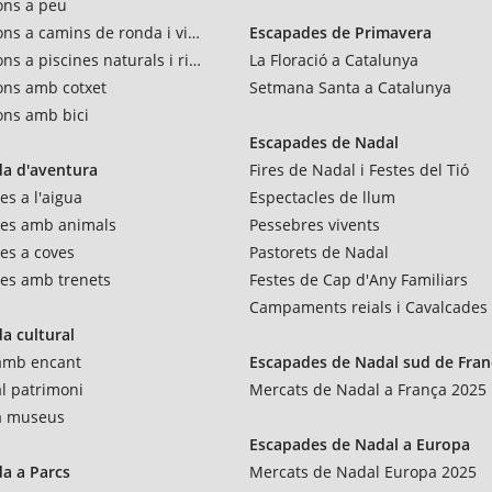
ons a peu
ons a camins de ronda i vies verdes
Escapades de Primavera
ns a piscines naturals i rius
La Floració a Catalunya
ons amb cotxet
Setmana Santa a Catalunya
ons amb bici
Escapades de Nadal
a d'aventura
Fires de Nadal i Festes del Tió
es a l'aigua
Espectacles de llum
res amb animals
Pessebres vivents
es a coves
Pastorets de Nadal
es amb trenets
Festes de Cap d'Any Familiars
Campaments reials i Cavalcades
a cultural
 amb encant
Escapades de Nadal sud de Fran
al patrimoni
Mercats de Nadal a França 2025
 a museus
Escapades de Nadal a Europa
a a Parcs
Mercats de Nadal Europa 2025