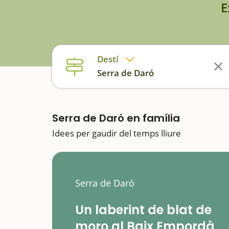
E
Destí
Serra de Daró
Serra de Daró en família
Idees per gaudir del temps lliure
Serra de Daró
Un laberint de blat de
moro al Baix Empordà