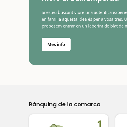
Si esteu buscant viure una autèntica experi
en família aquesta idea és per a vosaltres. 
proposem entrar en un laberint de blat de 
jugar a trobar la sortida. Aquí, la diversió e
Més info
Rànquing de la comarca
1