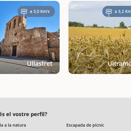
a 3,0 Km's
a 3,2 Km
Ullastret
Ultramo
s el vostre perfil?
a a la natura
Escapada de pícnic