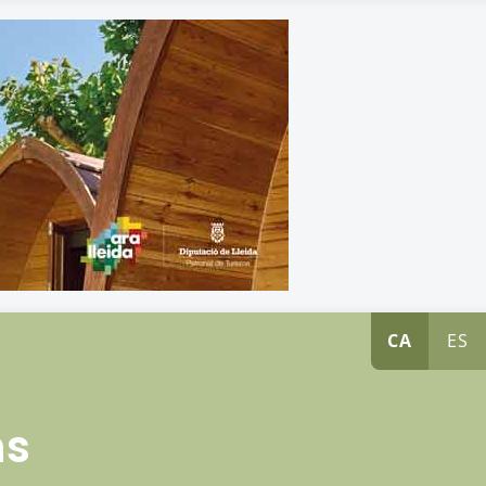
CA
ES
ns