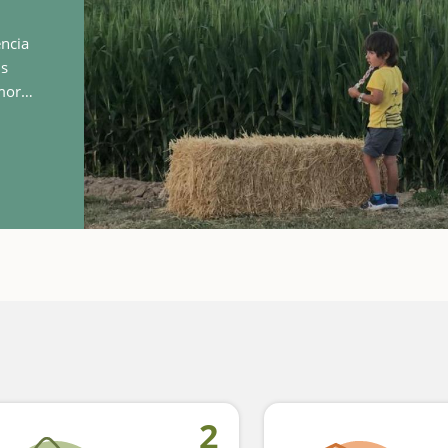
ència
Us
moro i
stà…
2