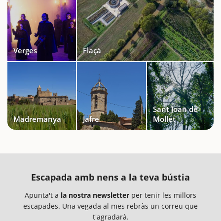
Verges
Flaçà
Sant Joan de
Madremanya
Jafre
Mollet
Escapada amb nens a la teva bústia
Apunta't a
la nostra newsletter
per tenir les millors
escapades. Una vegada al mes rebràs un correu que
t'agradarà.