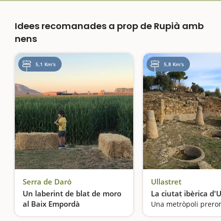
Idees recomanades a prop de Rupià amb
nens
5,1 Km's
5,8 Km's
Serra de Daró
Ullastret
Un laberint de blat de moro
La ciutat ibèrica d'U
al Baix Empordà
Una metròpoli prer
Entrem al laberint de Can Pujol, un tresor de la Costa Brava