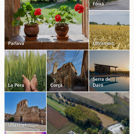
Foixà
Parlavà
Ultramort
Serra de
La Pera
Corçà
Daró
Ullastret