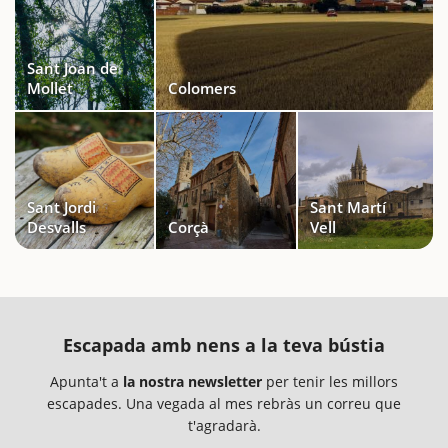
Sant Joan de
Mollet
Colomers
Sant Jordi
Sant Martí
Desvalls
Corçà
Vell
Escapada amb nens a la teva bústia
Apunta't a
la nostra newsletter
per tenir les millors
escapades. Una vegada al mes rebràs un correu que
t'agradarà.