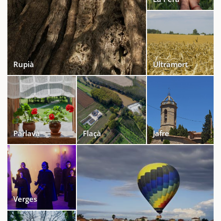
Rupià
Ultramort
Parlavà
Flaçà
Jafre
Verges