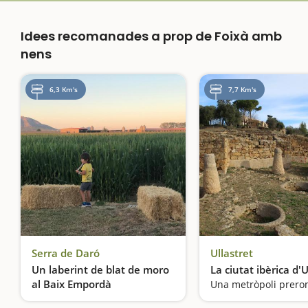
Idees recomanades a prop de Foixà amb
nens
6,3 Km's
7,7 Km's
Serra de Daró
Ullastret
Un laberint de blat de moro
La ciutat ibèrica d'U
al Baix Empordà
Una metròpoli prer
Entrem al laberint de Can Pujol, un tresor de la Costa Brava