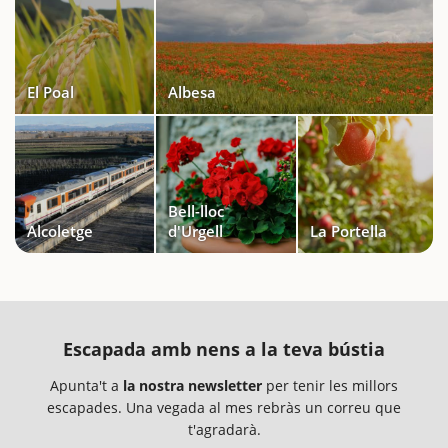
El Poal
Albesa
Bell-lloc
Alcoletge
d'Urgell
La Portella
Escapada amb nens a la teva bústia
Apunta't a
la nostra newsletter
per tenir les millors
escapades. Una vegada al mes rebràs un correu que
t'agradarà.