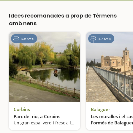
Idees recomanades a prop de Térmens
amb nens
5,9 Km's
8,7 Km's
Corbins
Balaguer
Parc del riu, a Corbins
Les muralles i el cas
Formós de Balague
Un gran espai verd i fresc a la vora del poble