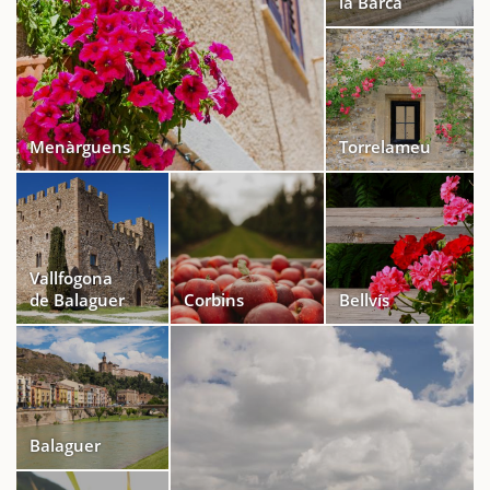
la Barca
Menàrguens
Torrelameu
Vallfogona
de Balaguer
Corbins
Bellvís
Balaguer