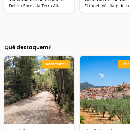
Del riu Ebre a la Terra Alta
Què destaquem?
Recomanat
Rec