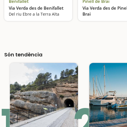
Benifallet
Pinell de Brai
Via Verda des de Benifallet
Via Verda des de Pinel
Brai
Del riu Ebre a la Terra Alta
La Fontcalda, a mig ca
Són tendència
1
2