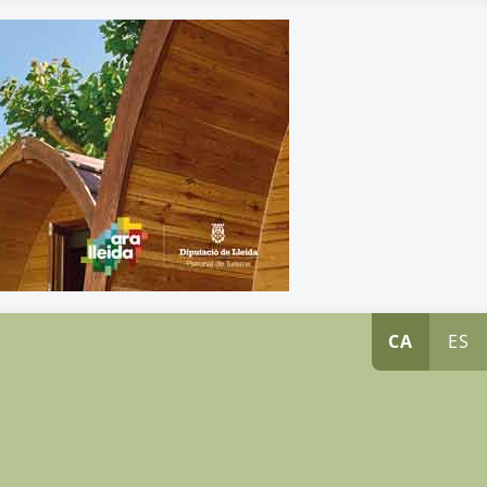
CA
ES
s