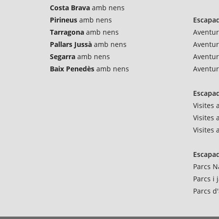
Costa Brava
amb nens
Pirineus
amb nens
Escapad
Tarragona
amb nens
Aventur
Pallars Jussà
amb nens
Aventu
Segarra
amb nens
Aventur
Baix Penedès
amb nens
Aventur
Escapad
Visites
Visites 
Visites
Escapad
Parcs N
Parcs i
Parcs d