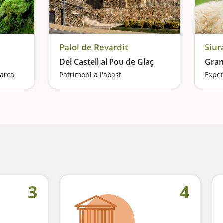
Palol de Revardit
Siur
Del Castell al Pou de Glaç
Gran
marca
Patrimoni a l'abast
Exper
3
4