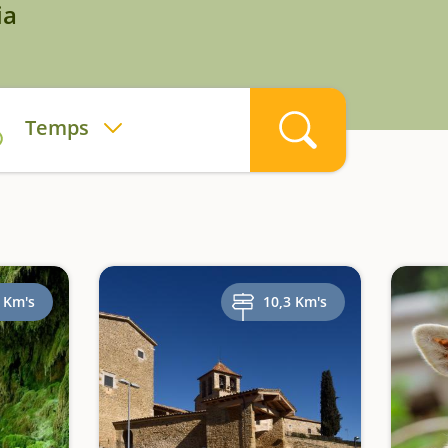
ia
Temps
 Km's
10,3 Km's