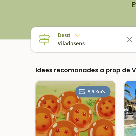
E
Destí
Viladasens
Idees recomanades a prop de 
5,9 Km's