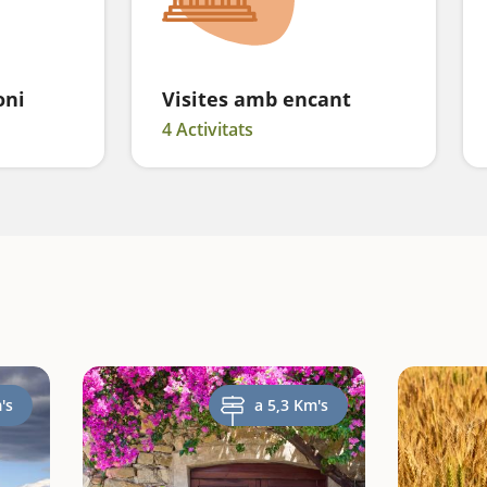
oni
Visites amb encant
4 Activitats
's
a 5,3 Km's