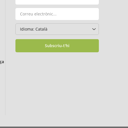
Subscriu-t'hi
ça