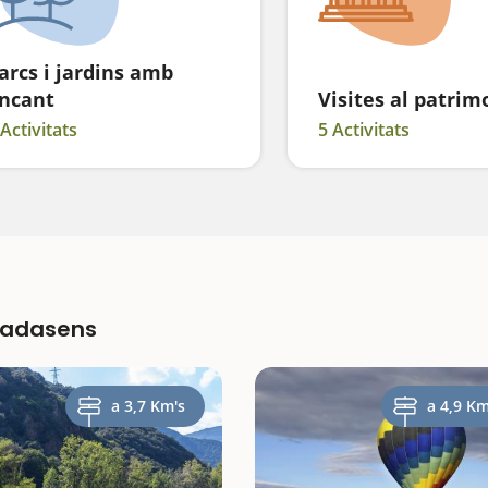
arcs i jardins amb
ncant
Visites al patrim
 Activitats
5 Activitats
iladasens
a 3,7 Km's
a 4,9 Km