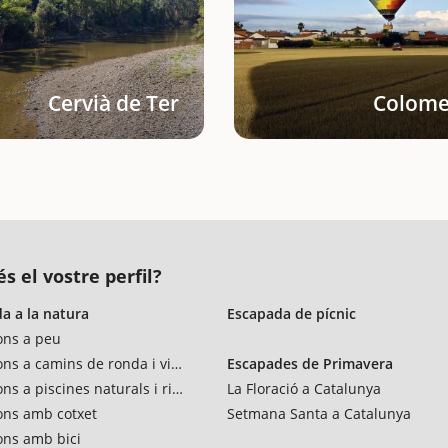
Cervià de Ter
Colome
s el vostre perfil?
a a la natura
Escapada de pícnic
ons a peu
ons a camins de ronda i vies verdes
Escapades de Primavera
ns a piscines naturals i rius
La Floració a Catalunya
ons amb cotxet
Setmana Santa a Catalunya
ons amb bici