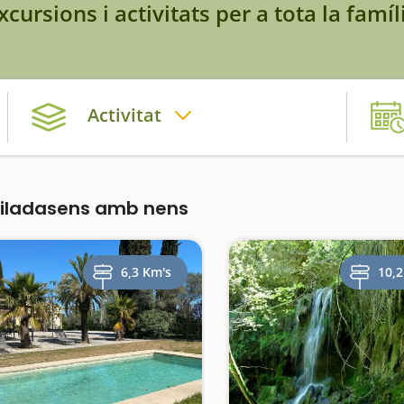
xcursions i activitats per a tota la famíl
Activitat
Viladasens amb nens
6,3 Km's
10,2