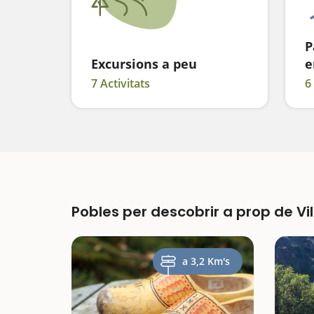
P
Excursions a peu
e
7 Activitats
6
Pobles per descobrir a prop de V
a 3,2 Km's