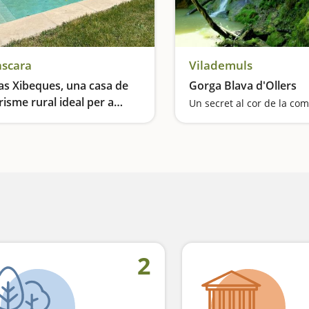
scara
Vilademuls
s Xibeques, una casa de
Gorga Blava d'Ollers
risme rural ideal per a
Un secret al cor de la co
mílies
Relax, naturalesa i confort a Mas Xibeques... una casa té piscina exterior climatitzada i spa. També ofereixen activitats familiars
2