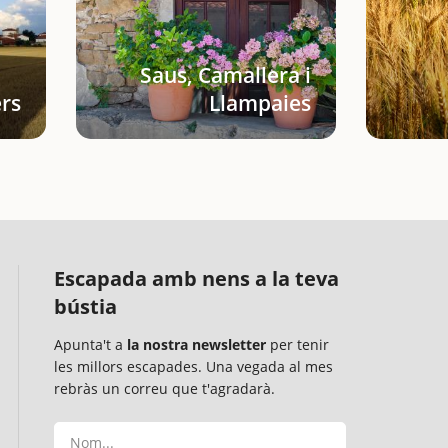
Saus, Camallera i
rs
Llampaies
Escapada amb nens a la teva
bústia
Apunta't a
la nostra newsletter
per tenir
les millors escapades. Una vegada al mes
rebràs un correu que t'agradarà.