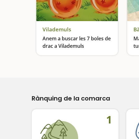
Vilademuls
Bà
Anem a buscar les 7 boles de
Ma
drac a Vilademuls
tu
fa
Reuneix tota la teva família i prepara't per fer d'explorador
Rànquing de la comarca
1