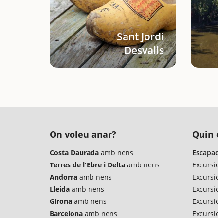
Sant Jordi
Desvalls
On voleu anar?
Quin é
Costa Daurada
amb nens
Escapad
Terres de l'Ebre i Delta
amb nens
Excursi
Andorra
amb nens
Excursi
Lleida
amb nens
Excursio
Girona
amb nens
Excursi
Barcelona
amb nens
Excursi