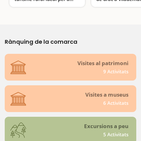
famílies
Relax, naturalesa i confort a Mas Xibeques... una casa té piscina exterior climatitzada i spa. També ofereixen activitats familiars
Rànquing de la comarca
Visites al patrimoni
9 Activitats
Visites a museus
6 Activitats
Excursions a peu
5 Activitats