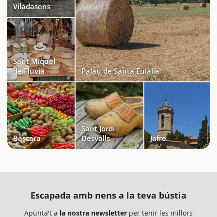
Viladasens
Sant Miquel
de Fluvià
Palau de Santa Eulàlia
Sant Jordi
Bàscara
Desvalls
Jafre
Escapada amb nens a la teva bústia
Apunta't a
la nostra newsletter
per tenir les millors