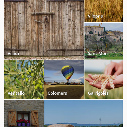
Vilopriu
Vilaür
Sant Mori
Ventalló
Colomers
Garrigoles