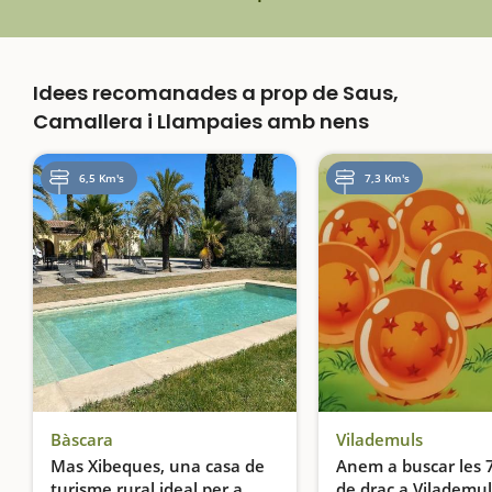
Idees recomanades a prop de Saus,
Camallera i Llampaies amb nens
6,5 Km's
7,3 Km's
Bàscara
Vilademuls
Mas Xibeques, una casa de
Anem a buscar les 
turisme rural ideal per a
de drac a Vilademul