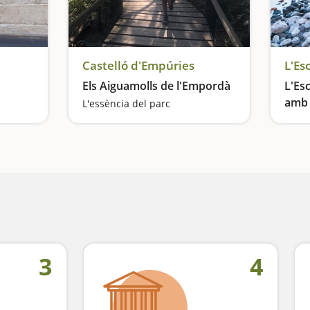
Castelló d'Empúries
L'Es
Els Aiguamolls de l'Empordà
L'Es
amb 
L'essència del parc
3
4