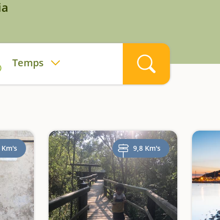
ia
Temps
 Km's
9,8 Km's