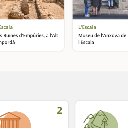
Escala
L'Escala
s Ruïnes d'Empúries, a l'Alt
Museu de l'Anxova de
mpordà
l'Escala
trimoni excepcional
El producte més conegut
2