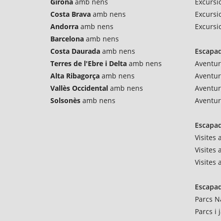
Girona
amb nens
Excursio
Costa Brava
amb nens
Excursi
Andorra
amb nens
Excursi
Barcelona
amb nens
Costa Daurada
amb nens
Escapad
Terres de l'Ebre i Delta
amb nens
Aventur
Alta Ribagorça
amb nens
Aventu
Vallès Occidental
amb nens
Aventur
Solsonès
amb nens
Aventur
Escapad
Visites
Visites 
Visites
Escapad
Parcs N
Parcs i