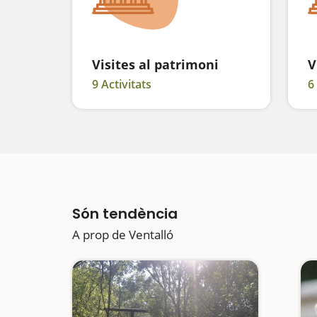
Visites al patrimoni
V
9 Activitats
6
Són tendència
A prop de Ventalló