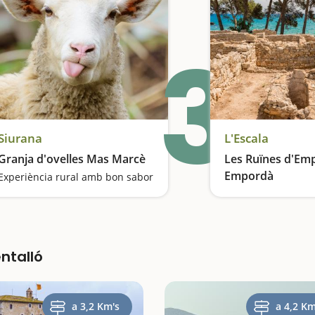
3
Siurana
L'Escala
Granja d'ovelles Mas Marcè
Les Ruïnes d'Empú
Empordà
Experiència rural amb bon sabor
Patrimoni excepcio
ntalló
a 3,2 Km's
a 4,2 Km