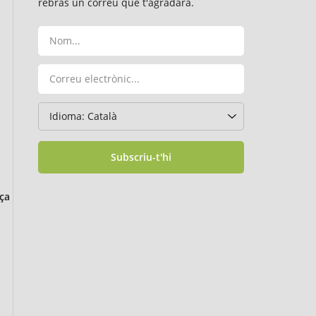
rebràs un correu que t'agradarà.
Subscriu-t'hi
ça