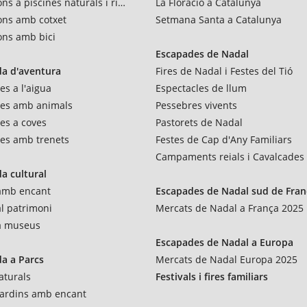
ns a piscines naturals i rius
La Floració a Catalunya
ons amb cotxet
Setmana Santa a Catalunya
ons amb bici
Escapades de Nadal
a d'aventura
Fires de Nadal i Festes del Tió
es a l'aigua
Espectacles de llum
res amb animals
Pessebres vivents
es a coves
Pastorets de Nadal
es amb trenets
Festes de Cap d'Any Familiars
Campaments reials i Cavalcades
a cultural
 amb encant
Escapades de Nadal sud de Fran
al patrimoni
Mercats de Nadal a França 2025
 a museus
Escapades de Nadal a Europa
a a Parcs
Mercats de Nadal Europa 2025
aturals
Festivals i fires familiars
 jardins amb encant