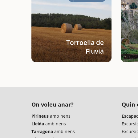
Torroella de
Fluvià
On voleu anar?
Quin é
Pirineus
amb nens
Escapad
Lleida
amb nens
Excursi
Tarragona
amb nens
Excursi