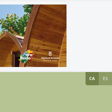
CA
ES