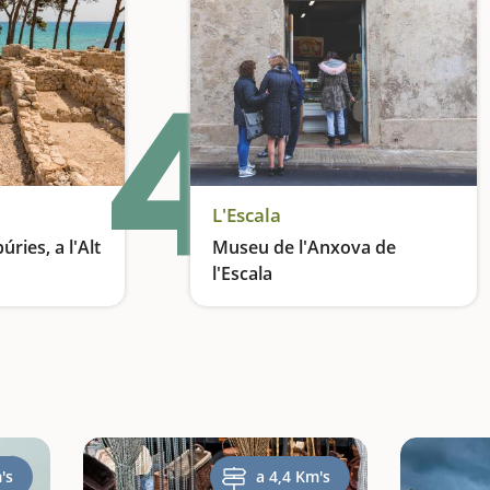
4
L'Escala
ries, a l'Alt
Museu de l'Anxova de
l'Escala
nal
El producte més conegut
's
a 4,4 Km's