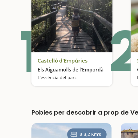
1
2
Castelló d'Empúries
Els Aiguamolls de l'Empordà
L'essència del parc
Pobles per descobrir a prop de Ve
a 3,2 Km's