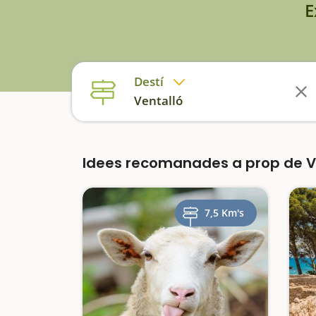
E
Destí
Ventalló
Idees recomanades a prop de V
7,5 Km's