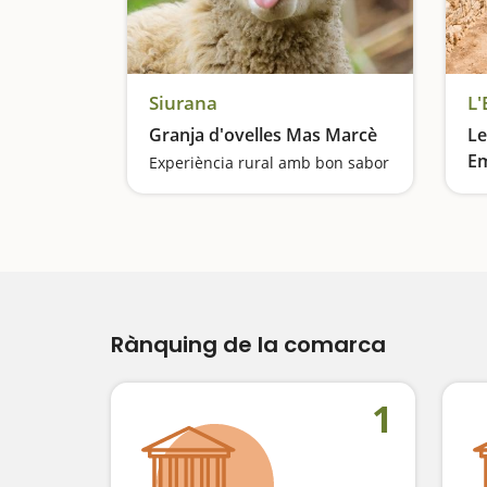
Siurana
L'
Granja d'ovelles Mas Marcè
Le
E
Experiència rural amb bon sabor
Pa
Rànquing de la comarca
1