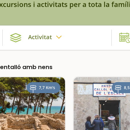
xcursions i activitats per a tota la famíl
Activitat
entalló amb nens
7,7 Km's
8,5