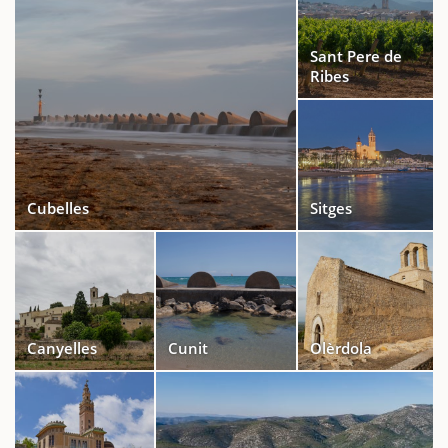
Sant Pere de
Ribes
Cubelles
Sitges
Canyelles
Cunit
Olèrdola