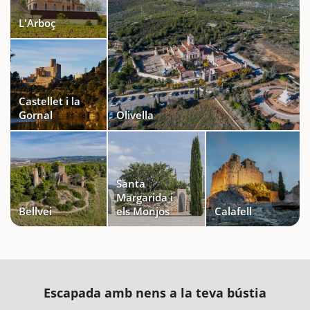
L'Arboç
Castellet i la
Gornal
Olivella
Santa
Margarida i
Bellvei
els Monjos
Calafell
Escapada amb nens a la teva bústia