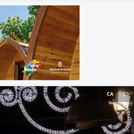
CA
ES