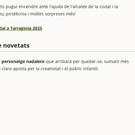
s pugui encendre amb l'ajuda de l'alcalde de la ciutat i la
u, pirotècnia i moltes sorpreses més!
dal a Tarragona 2025
e novetats
u personatge nadalenc
que arribarà per quedar-se, sumant més
 clara aposta per la creativitat i el públic infantil.