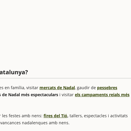
Catalunya?
s en família, visitar
mercats de Nadal
, gaudir de
pessebres
s de Nadal més espectaculars
i visitar
els campaments reials més
r les festes amb nens:
fires del Tió
,
tallers, espectacles i activitats
es vancances nadalenques amb nens.