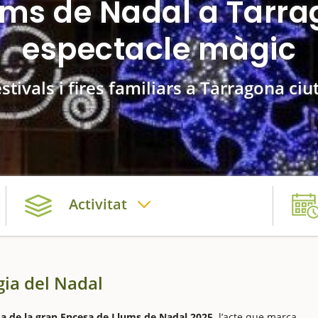
ums de Nadal a Tarra
espectacle màgic
stivals i fires familiars a Tarragona ciu
Activitat
gia del Nadal
ada de la gran Encesa de Llums de Nadal 2025,
l’acte que marca