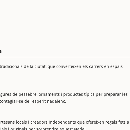
a
tradicionals de la ciutat, que converteixen els carrers en espais
figures de pessebre, ornaments i productes típics per preparar les
 contagiar-se de l’esperit nadalenc.
 artesans locals i creadors independents que ofereixen regals fets a
ials i originals per sorprendre aquest Nadal.