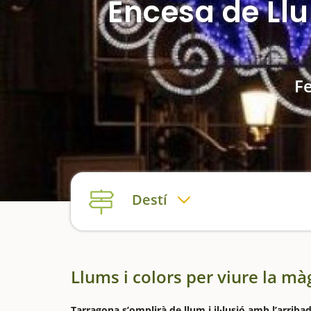
Encesa de Ll
Fe
Destí
Llums i colors per viure la mà
Tarragona s’omplirà de llum i il·lusió amb l’arrib