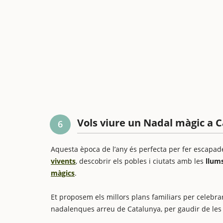
Vols viure un Nadal màgic a 
6
Aquesta època de l’any és perfecta per fer escapade
vivents
, descobrir els pobles i ciutats amb les
llum
màgics
.
Et proposem els millors plans familiars per celebra
nadalenques arreu de Catalunya, per gaudir de l