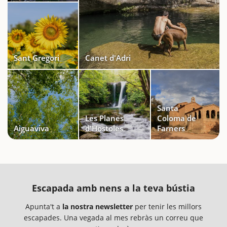
Sant Gregori
Canet d'Adri
Santa
Les Planes
Coloma de
Aiguaviva
d'Hostoles
Farners
Escapada amb nens a la teva bústia
Apunta't a
la nostra newsletter
per tenir les millors
escapades. Una vegada al mes rebràs un correu que