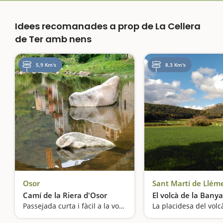
Idees recomanades a prop de La Cellera
de Ter amb nens
5,9 Km's
8,3 Km's
Osor
Sant Martí de Llém
Camí de la Riera d'Osor
El volcà de la Banya
Passejada curta i fàcil a la vora de la riera
La placidesa del vol