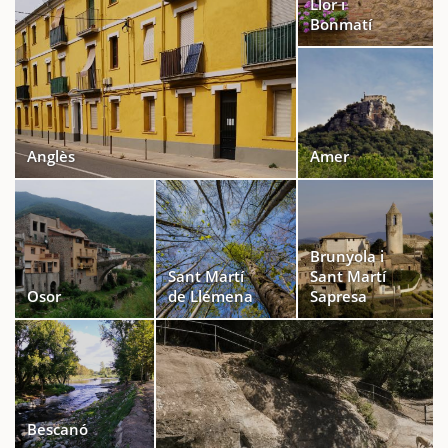
Llor i
Bonmatí
Anglès
Amer
Brunyola i
Sant Martí
Sant Martí
Osor
de Llémena
Sapresa
Bescanó