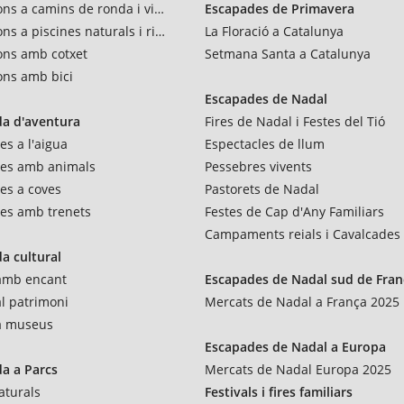
ons a camins de ronda i vies verdes
Escapades de Primavera
ns a piscines naturals i rius
La Floració a Catalunya
ons amb cotxet
Setmana Santa a Catalunya
ons amb bici
Escapades de Nadal
a d'aventura
Fires de Nadal i Festes del Tió
es a l'aigua
Espectacles de llum
res amb animals
Pessebres vivents
es a coves
Pastorets de Nadal
es amb trenets
Festes de Cap d'Any Familiars
Campaments reials i Cavalcades
a cultural
 amb encant
Escapades de Nadal sud de Fran
al patrimoni
Mercats de Nadal a França 2025
 a museus
Escapades de Nadal a Europa
a a Parcs
Mercats de Nadal Europa 2025
aturals
Festivals i fires familiars