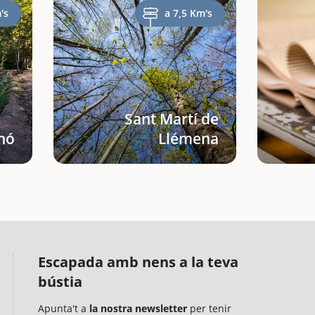
's
a 7,5 Km's
Sant Martí de
nó
Llémena
Escapada amb nens a la teva
bústia
Apunta't a
la nostra newsletter
per tenir