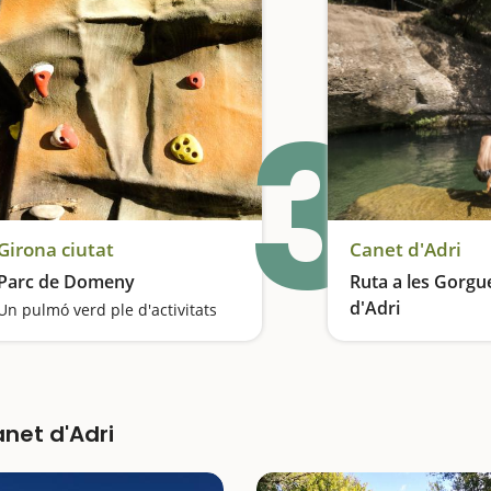
3
Girona ciutat
Canet d'Adri
Parc de Domeny
Ruta a les Gorgu
d'Adri
Un pulmó verd ple d'activitats
net d'Adri