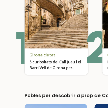
1
2
Girona ciutat
5 curiositats del Call Jueu i el
Barri Vell de Girona per
descobrir en família
Ens divertim en un laberint de carrers amb molta història
Pobles per descobrir a prop de Ca