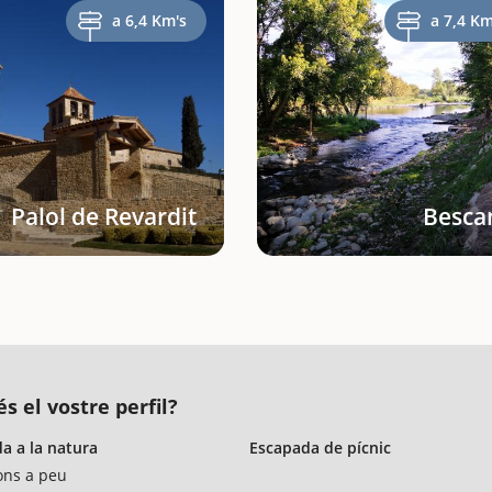
a 6,4 Km's
a 7,4 Km
Palol de Revardit
Besca
s el vostre perfil?
a a la natura
Escapada de pícnic
ons a peu