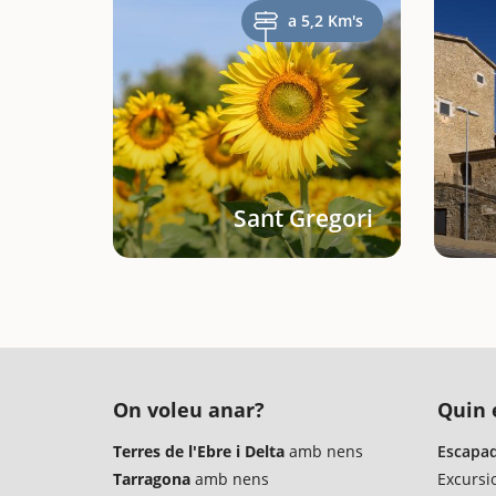
a 5,2 Km's
Sant Gregori
On voleu anar?
Quin é
Terres de l'Ebre i Delta
amb nens
Escapad
Tarragona
amb nens
Excursi