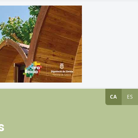
CA
ES
s