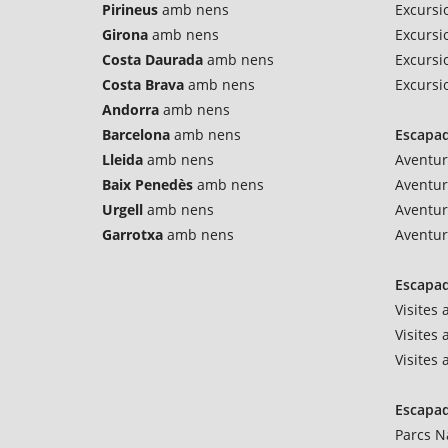
Pirineus
amb nens
Excursi
Girona
amb nens
Excursio
Costa Daurada
amb nens
Excursi
Costa Brava
amb nens
Excursi
Andorra
amb nens
Barcelona
amb nens
Escapad
Lleida
amb nens
Aventur
Baix Penedès
amb nens
Aventu
Urgell
amb nens
Aventur
Garrotxa
amb nens
Aventur
Escapad
Visites
Visites 
Visites
Escapad
Parcs N