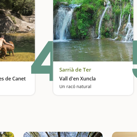
4
Sarrià de Ter
es de Canet
Vall d'en Xuncla
Un racó natural
Piscines naturals d'origen volcànic