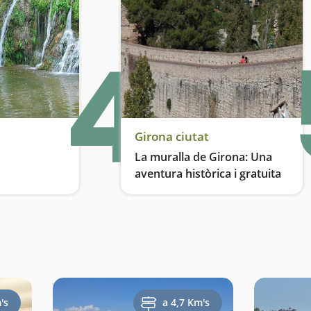
4
Girona ciutat
La muralla de Girona: Una
aventura històrica i gratuita
Una de les millors opcions per descobrir la ciutat
's
a 4,7 Km's