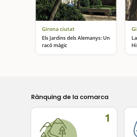
Girona ciutat
Gi
Els Jardins dels Alemanys: Un
La
racó màgic
Hi
Un espai amb molta història
Un
Rànquing de la comarca
1