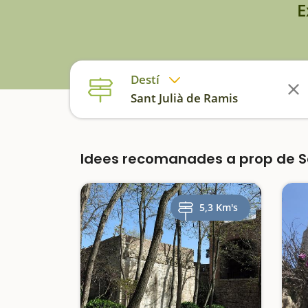
E
Destí
Sant Julià de Ramis
Idees recomanades a prop de S
5,3 Km's