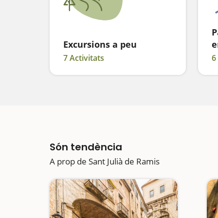
P
Excursions a peu
e
7 Activitats
6
Són tendència
A prop de Sant Julià de Ramis