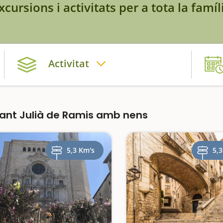
xcursions i activitats per a tota la famíl
Activitat
ant Julià de Ramis amb nens
5,3 Km's
5,3