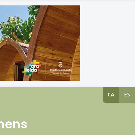
CA
ES
 nens