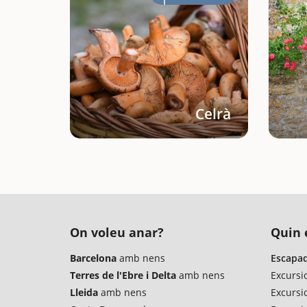
Celrà
On voleu anar?
Quin é
Barcelona
amb nens
Escapad
Terres de l'Ebre i Delta
amb nens
Excursi
Lleida
amb nens
Excursi