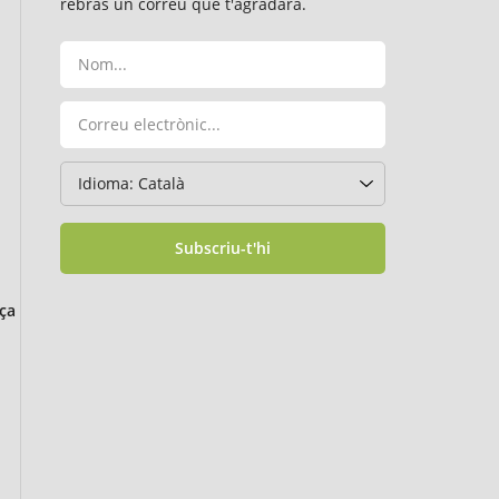
rebràs un correu que t'agradarà.
Subscriu-t'hi
ça