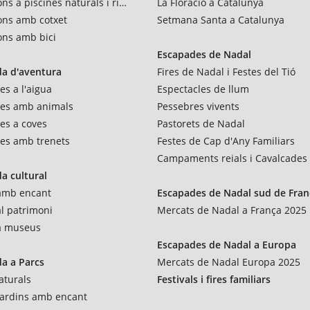
ns a piscines naturals i rius
La Floració a Catalunya
ons amb cotxet
Setmana Santa a Catalunya
ons amb bici
Escapades de Nadal
a d'aventura
Fires de Nadal i Festes del Tió
es a l'aigua
Espectacles de llum
res amb animals
Pessebres vivents
es a coves
Pastorets de Nadal
es amb trenets
Festes de Cap d'Any Familiars
Campaments reials i Cavalcades
a cultural
 amb encant
Escapades de Nadal sud de Fran
al patrimoni
Mercats de Nadal a França 2025
 a museus
Escapades de Nadal a Europa
a a Parcs
Mercats de Nadal Europa 2025
aturals
Festivals i fires familiars
 jardins amb encant