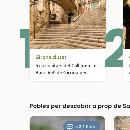
1
2
Girona ciutat
5 curiositats del Call Jueu i el
Barri Vell de Girona per
descobrir en família
Ens divertim en un laberint de carrers amb molta història
Pobles per descobrir a prop de Sa
a 2,1 Km's