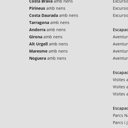
Costa Brava
amb nens
Excursio
Pirineus
amb nens
Excursi
Costa Daurada
amb nens
Excursi
Tarragona
amb nens
Andorra
amb nens
Escapad
Girona
amb nens
Aventur
Alt Urgell
amb nens
Aventu
Maresme
amb nens
Aventur
Noguera
amb nens
Aventur
Escapad
Visites
Visites 
Visites
Escapad
Parcs N
Parcs i