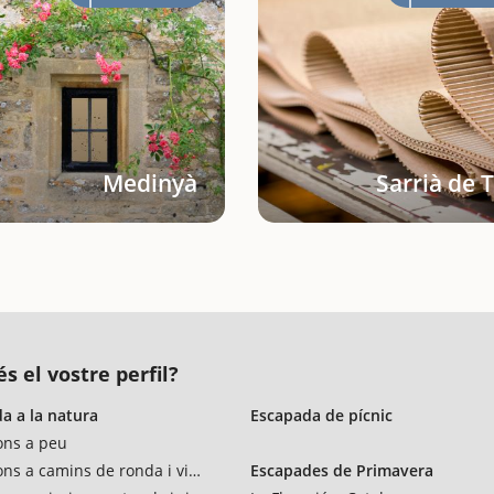
Medinyà
Sarrià de 
s el vostre perfil?
a a la natura
Escapada de pícnic
ons a peu
ons a camins de ronda i vies verdes
Escapades de Primavera