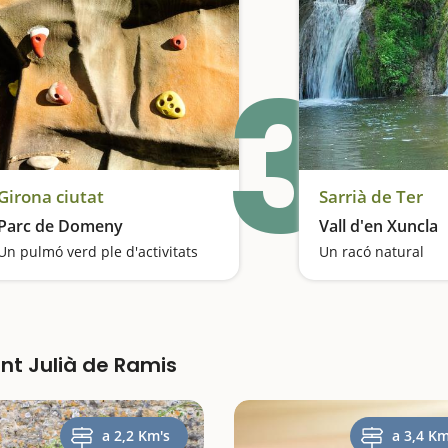
3
Girona ciutat
Sarrià de Ter
Parc de Domeny
Vall d'en Xuncla
Un pulmó verd ple d'activitats
Un racó natural
nt Julià de Ramis
a 2,2 Km's
a 3,4 Km