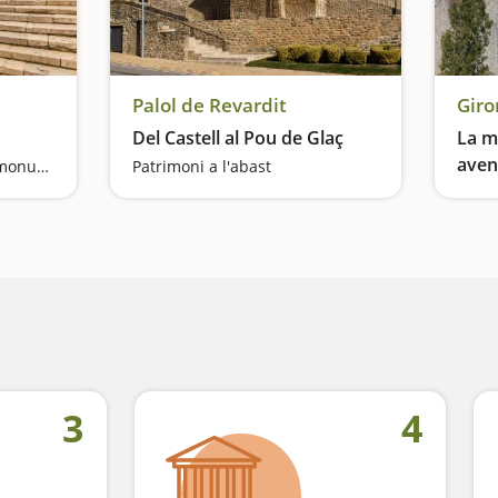
Palol de Revardit
Giro
Del Castell al Pou de Glaç
La m
avent
Visita a un dels conjunts monumentals més importants de Catalunya
Patrimoni a l'abast
3
4