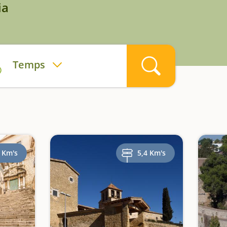
ia
Temps
 Km's
5,4 Km's