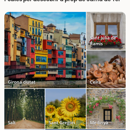
Sant Julià de
Ramis
Girona ciutat
Celrà
Salt
Sant Gregori
Medinyà