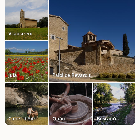
Vilablareix
Juià
Palol de Revardit
Canet d'Adri
Quart
Bescanó