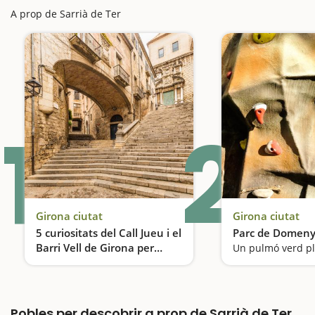
A prop de Sarrià de Ter
1
2
Girona ciutat
Girona ciutat
5 curiositats del Call Jueu i el
Parc de Domen
Barri Vell de Girona per
Un pulmó verd ple
descobrir en família
Ens divertim en un laberint de carrers amb molta història
Pobles per descobrir a prop de Sarrià de Ter