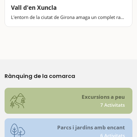
Vall d'en Xuncla
L'entorn de la ciutat de Girona amaga un complet racó
de natura que podreu recórrer en aquesta ruta, de
menys de 4 quilòmetres i amb ben poc desnivell. És
apte, per tant, per als més petits, que gaudiran amb la
sorpresa…
Rànquing de la comarca
Excursions a peu
7 Activitats
Parcs i jardins amb encant
6 Activitats