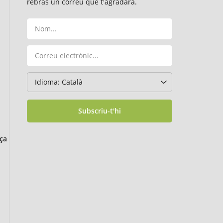
rebràs un correu que t'agradarà.
Subscriu-t'hi
ça