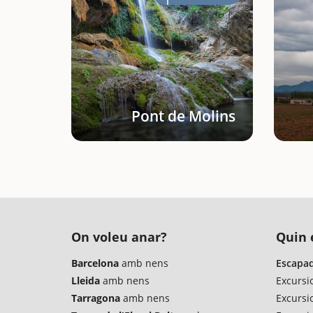
Pont de Molins
On voleu anar?
Quin é
Barcelona
amb nens
Escapad
Lleida
amb nens
Excursi
Tarragona
amb nens
Excursi