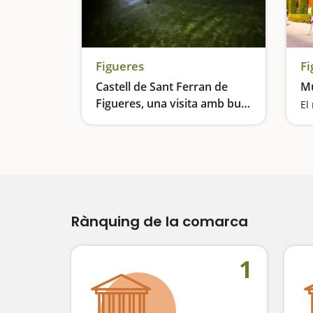
Figueres
Fi
Castell de Sant Ferran de
Mu
Figueres, una visita amb bus
El
elèctric i zodiac
Una experiència per viure la història en família
Rànquing de la comarca
1