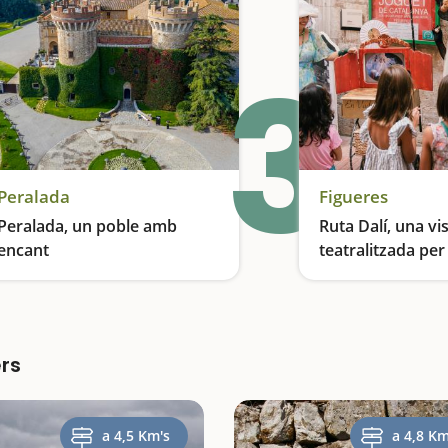
3
Peralada
Figueres
Peralada, un poble amb
Ruta Dalí, una vis
encant
teatralitzada per
Un passat d'esplendor
ers
a 4,5 Km's
a 4,8 Km