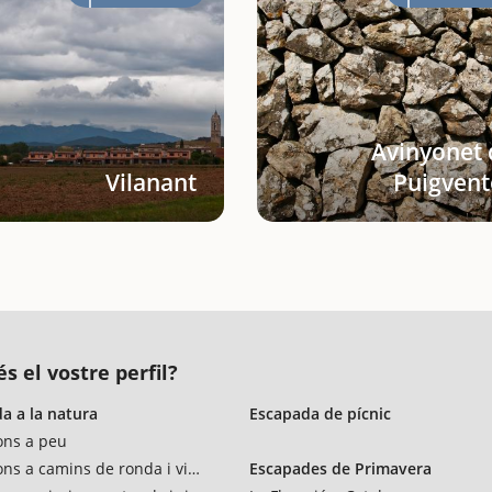
Avinyonet 
Vilanant
Puigvent
s el vostre perfil?
a a la natura
Escapada de pícnic
ons a peu
ons a camins de ronda i vies verdes
Escapades de Primavera