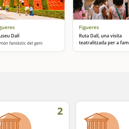
gueres
Figueres
seu Dalí
Ruta Dalí, una visita
teatralitzada per a famí
 món fantàstic del geni
2