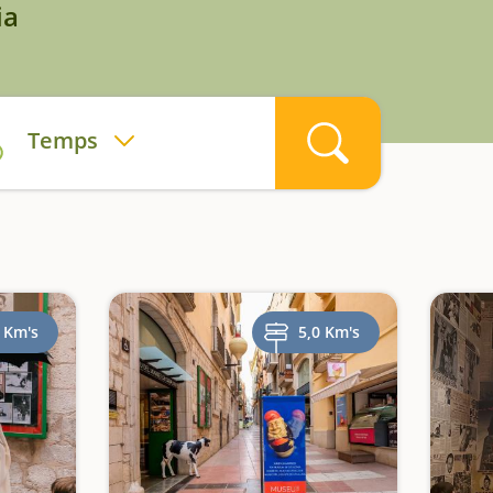
ia
Temps
 Km's
5,0 Km's