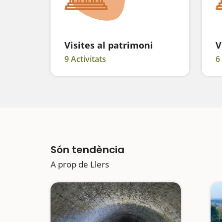
Visites al patrimoni
V
9 Activitats
6
Són tendència
A prop de Llers