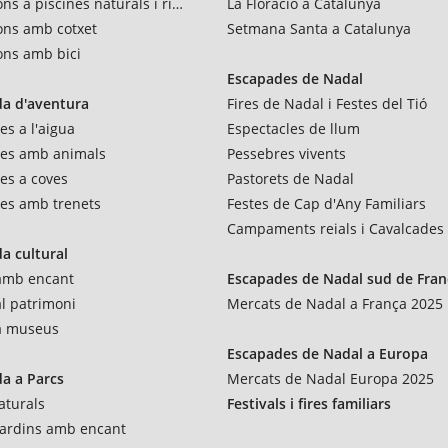
ns a piscines naturals i rius
La Floració a Catalunya
ons amb cotxet
Setmana Santa a Catalunya
ons amb bici
Escapades de Nadal
a d'aventura
Fires de Nadal i Festes del Tió
es a l'aigua
Espectacles de llum
res amb animals
Pessebres vivents
es a coves
Pastorets de Nadal
es amb trenets
Festes de Cap d'Any Familiars
Campaments reials i Cavalcades
a cultural
 amb encant
Escapades de Nadal sud de Fran
al patrimoni
Mercats de Nadal a França 2025
 a museus
Escapades de Nadal a Europa
a a Parcs
Mercats de Nadal Europa 2025
aturals
Festivals i fires familiars
 jardins amb encant