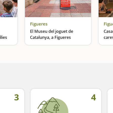
Figueres
Figu
El Museu del joguet de
Casa 
lies
Catalunya, a Figueres
care
Un recorregut surrealista inspirat en la infància del pintor
El museu més divertit
3
4