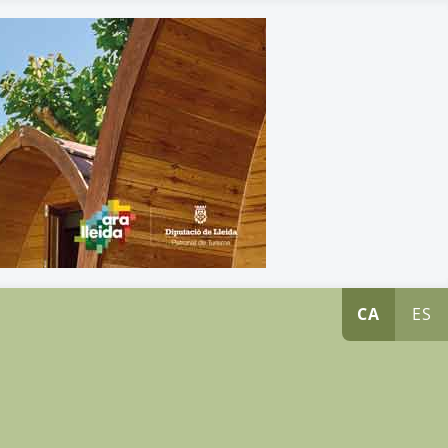
CA
ES