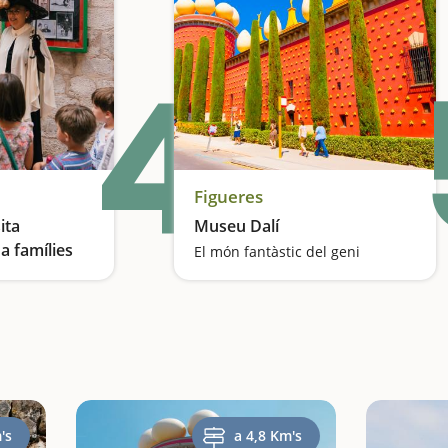
4
Figueres
ita
Museu Dalí
 a famílies
El món fantàstic del geni
Un recorregut surrealista inspirat en la infància del pintor
's
a 4,8 Km's