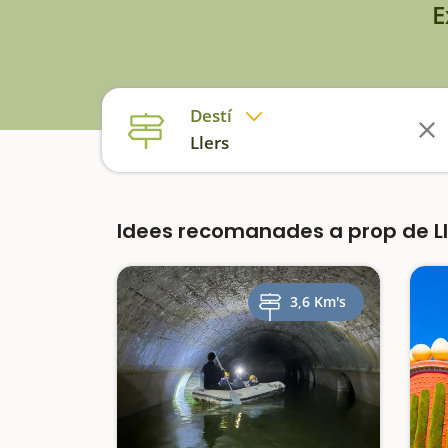
E
Destí
Llers
Idees recomanades a prop de L
3,6 Km's