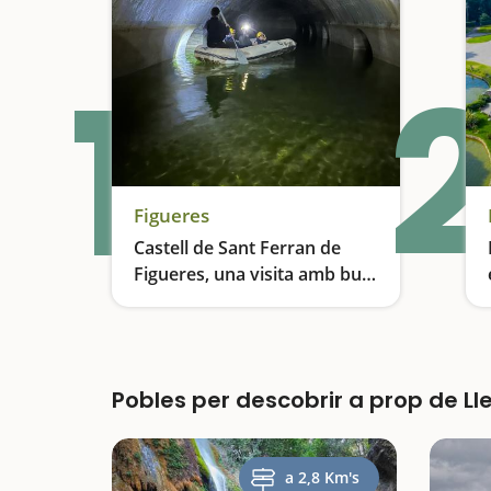
1
2
Figueres
Castell de Sant Ferran de
Figueres, una visita amb bus
elèctric i zodiac
Una experiència per viure la història en família
Pobles per descobrir a prop de Ll
a 2,8 Km's