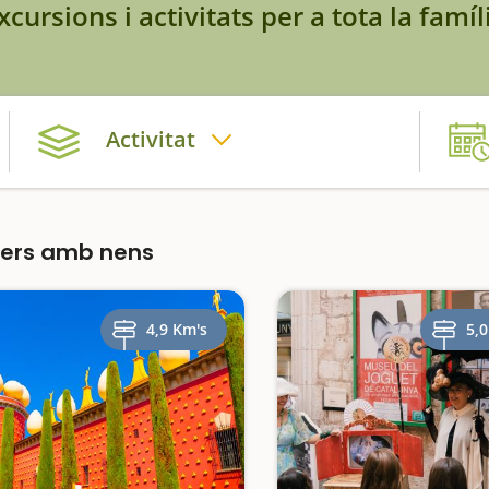
xcursions i activitats per a tota la famíl
Activitat
lers amb nens
4,9 Km's
5,0