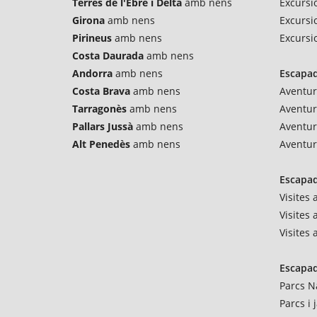
Terres de l'Ebre i Delta
amb nens
Excursio
Girona
amb nens
Excursi
Pirineus
amb nens
Excursi
Costa Daurada
amb nens
Andorra
amb nens
Escapad
Costa Brava
amb nens
Aventur
Tarragonès
amb nens
Aventu
Pallars Jussà
amb nens
Aventur
Alt Penedès
amb nens
Aventur
Escapad
Visites
Visites 
Visites
Escapad
Parcs N
Parcs i