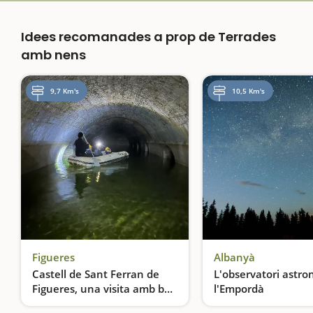
Idees recomanades a prop de Terrades
amb nens
9,7 Km's
10,5 Km's
Figueres
Albanyà
Castell de Sant Ferran de
L'observatori astro
Figueres, una visita amb bus
l'Empordà
elèctric i zodiac
Una experiència per viure la història en família
Les estrelles a l'abas