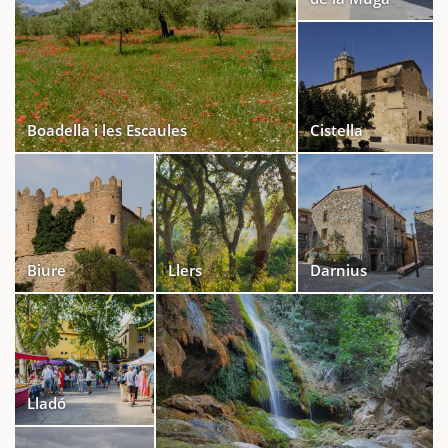
Boadella i les Escaules
Cistella
Biure
Llers
Darnius
Lladó