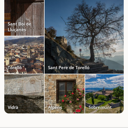
Sant Boi de
Lluçanès
Torelló
Sant Pere de Torelló
Vidrà
Alpens
Sobremunt