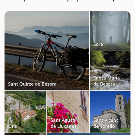
Sora
Santa Maria
Sant Quirze de Besora
de Besora
Sant Agustí
Sant Vicenç
Orís
de Lluçanès
de Torelló