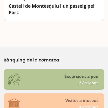
Castell de Montesquiu i un passeig pel
Parc
Coneixeu el castell de Montesquiu? Potser heu vist
alguna vegada la imatge de la seva planta quadrada,
molt estètica i imponent. Doncs la seva visita val molt
la pena. Per una banda, coneixereu la història d'un
edifici aixecat per…
Rànquing de la comarca
Excursions a peu
12 Activitats
Visites a museus
4 Activitats