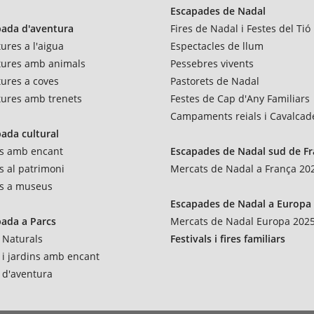
Escapades de Nadal
pada d'aventura
Fires de Nadal i Festes del Tió
ures a l'aigua
Espectacles de llum
tures amb animals
Pessebres vivents
ures a coves
Pastorets de Nadal
ures amb trenets
Festes de Cap d'Any Familiars
Campaments reials i Cavalcad
ada cultural
es amb encant
Escapades de Nadal sud de F
es al patrimoni
Mercats de Nadal a França 20
es a museus
Escapades de Nadal a Europa
ada a Parcs
Mercats de Nadal Europa 202
 Naturals
Festivals i fires familiars
 i jardins amb encant
 d'aventura