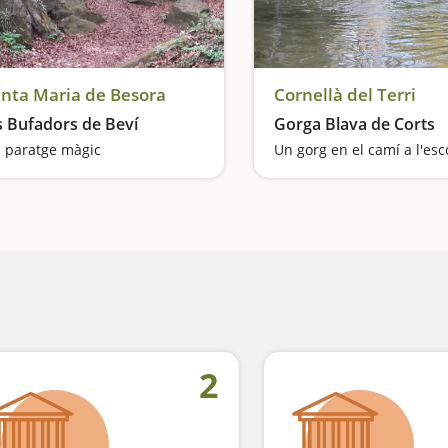
nta Maria de Besora
Cornellà del Terri
s Bufadors de Beví
Gorga Blava de Corts
 paratge màgic
Un gorg en el camí a l'esc
2