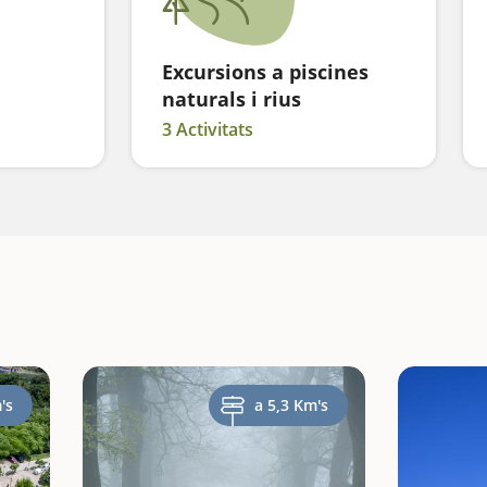
Excursions a piscines
naturals i rius
3 Activitats
's
a 5,3 Km's