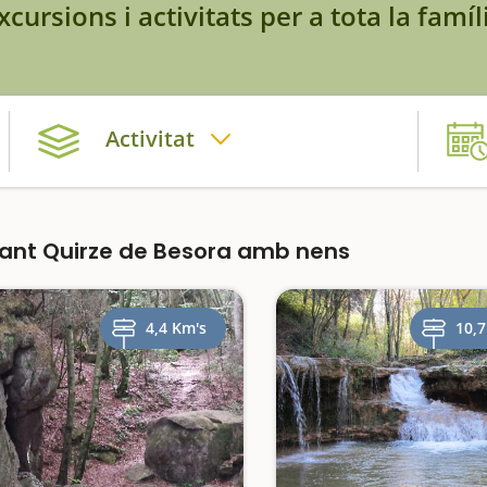
xcursions i activitats per a tota la famíl
Activitat
ant Quirze de Besora amb nens
4,4 Km's
10,7