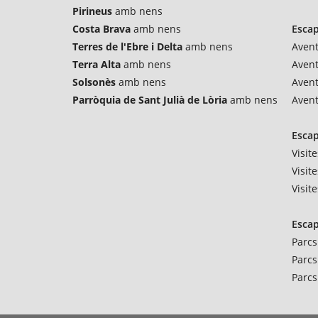
Pirineus
amb nens
Costa Brava
amb nens
Esca
Terres de l'Ebre i Delta
amb nens
Avent
Terra Alta
amb nens
Aven
Solsonès
amb nens
Avent
Parròquia de Sant Julià de Lòria
amb nens
Avent
Escap
Visit
Visit
Visit
Escap
Parcs
Parcs
Parcs