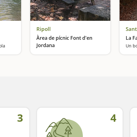
Ripoll
Sant
Àrea de pícnic Font d'en
La F
Jordana
ola
Un bo
Sota els arbres
3
4