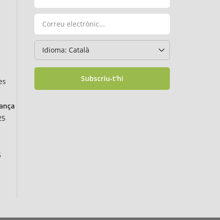
Subscriu-t'hi
es
rança
25
5