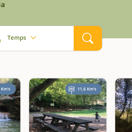
ia
Temps
 Km's
11,6 Km's