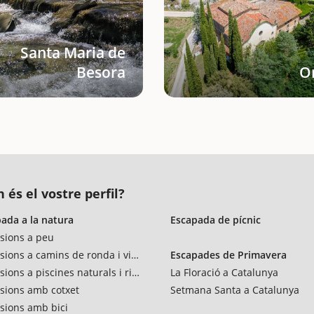
Santa Maria de
Besora
Or
 és el vostre perfil?
ada a la natura
Escapada de pícnic
sions a peu
sions a camins de ronda i vies verdes
Escapades de Primavera
sions a piscines naturals i rius
La Floració a Catalunya
sions amb cotxet
Setmana Santa a Catalunya
sions amb bici