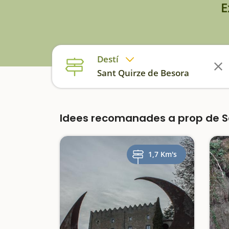
E
Destí
Sant Quirze de Besora
Idees recomanades a prop de S
1,7 Km's