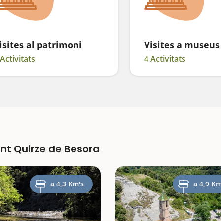
isites al patrimoni
Visites a museus
 Activitats
4 Activitats
ant Quirze de Besora
a 4,3 Km's
a 4,9 Km