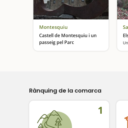
Montesquiu
Sa
Castell de Montesquiu i un
El
passeig pel Parc
Un
Una fortificació en un parc
Rànquing de la comarca
1