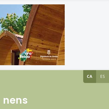
CA
ES
b nens