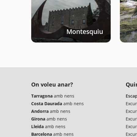
Montesquiu
On voleu anar?
Quin
Tarragona
amb nens
Escap
Costa Daurada
amb nens
Excur
Andorra
amb nens
Excur
Girona
amb nens
Excur
Lleida
amb nens
Excur
Barcelona
amb nens
Excur