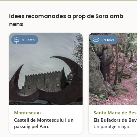
Idees recomanades a prop de Sora amb
nens
4,3 Km's
6,9 Km's
Montesquiu
Santa Maria de Bes
Castell de Montesquiu i un
Els Bufadors de Bev
passeig pel Parc
Un paratge màgic
Una fortificació en un parc