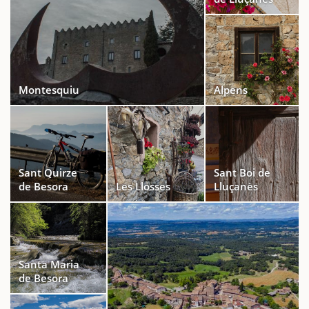
Montesquiu
Alpens
Sant Quirze
Sant Boi de
de Besora
Les Llosses
Lluçanès
Santa Maria
de Besora