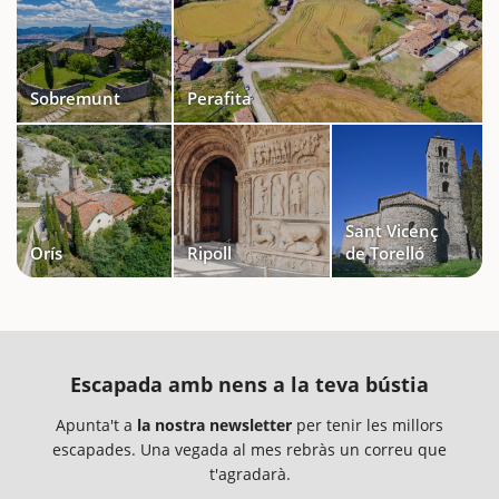
Sobremunt
Perafita
Sant Vicenç
Orís
Ripoll
de Torelló
Escapada amb nens a la teva bústia
Apunta't a
la nostra newsletter
per tenir les millors
escapades. Una vegada al mes rebràs un correu que
t'agradarà.