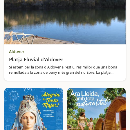
Aldover
Platja Fluvial d'Aldover
Si estem per la zona d'Aldover a l'estiu, res millor que una bona
remullada a la zona de bany més gran del riu Ebre. La platja
fluvial d'Aldover es troba en un indret de gran atractiu, amb un
exuberant bosc de ribera, amb àlbers,…