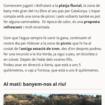
Comencem jugant i disfrutant a la
platja fluvial,
la zona de
bany més gran del riu Ebre al seu pas per Catalunya. L'espai
compta amb una zona de pícnic i pels voltants també es pot
fer alguna caminadeta. En època de calor, és una
proposta
refrescant
i molt encertada.
Com que l’aigua sempre fa venir la gana, continuem el
nostre dia per Aldover a la zona de
picnic
que hi ha al
costat de l’
antiga estació de tren
, des d'on després podreu
fer una incursió a la Via Verda, ja sigui a peu, en bicicleta o
en cotxet. Depèn de l'edat dels vostres fills.
Podeu anar en direcció a Xerta, que està a uns 5
quilòmetres, o cap a Tortosa, que està a uns 8 quilòmetres.
Al matí: banyem-nos al riu!