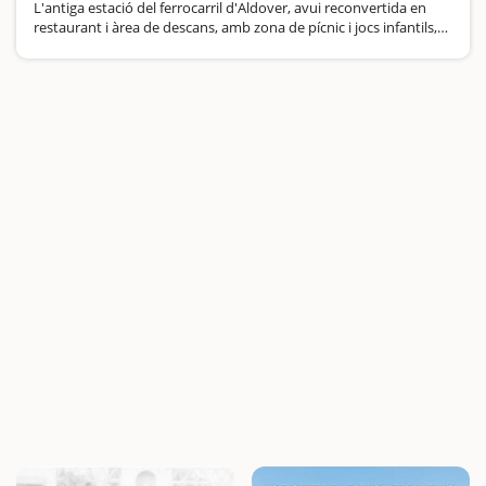
L'antiga estació del ferrocarril d'Aldover, avui reconvertida en
restaurant i àrea de descans, amb zona de pícnic i jocs infantils,
és el punt de partida per recórrer la Via Verda des d'aquest
municipi, ja…