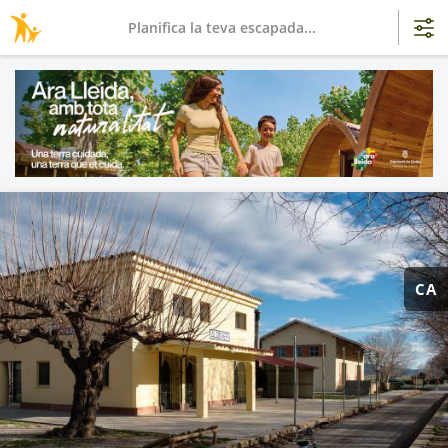
Planifica la teva escapada...
CA