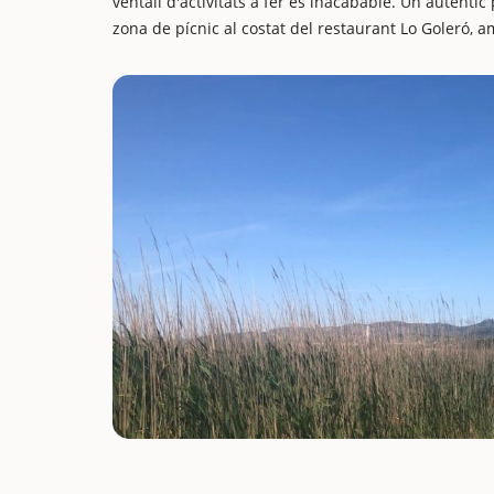
ventall d'activitats a fer és inacabable. Un autèntic
zona de pícnic al costat del restaurant Lo Goleró, a