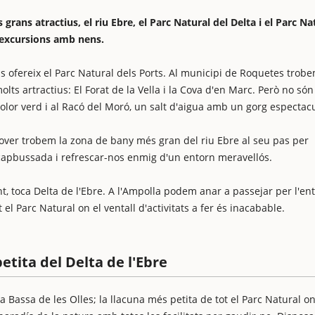
 grans atractius, el riu Ebre, el Parc Natural del Delta i el Parc Na
i excursions amb nens.
s ofereix el Parc Natural dels Ports. Al municipi de Roquetes trob
lts artractius: El Forat de la Vella i la Cova d'en Marc. Però no són
olor verd i al Racó del Moró, un salt d'aigua amb un gorg espectacu
dover trobem la zona de bany més gran del riu Ebre al seu pas per
a capbussada i refrescar-nos enmig d'un entorn meravellós.
ent, toca Delta de l'Ebre. A l'Ampolla podem anar a passejar per l'en
 el Parc Natural on el ventall d'activitats a fer és inacabable.
petita del Delta de l'Ebre
 Bassa de les Olles; la llacuna més petita de tot el Parc Natural on