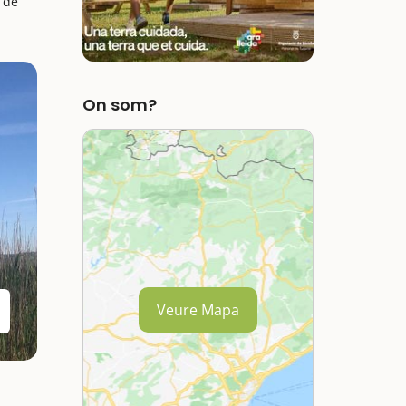
a de
On som?
Veure Mapa