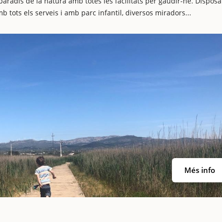
 paradís de la natura amb totes les facilitats per gaudir-ne. Dispos
mb tots els serveis i amb parc infantil, diversos miradors...
Més info