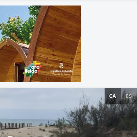
CA
ES