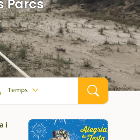
s Parcs
e
Temps
a i