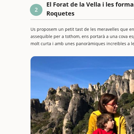
El Forat de la Vella i les for
2
Roquetes
Us proposem un petit tast de les meravelles que ens
assequible per a tothom, ens portarà a una cova esp
molt curta i amb unes panoràmiques increïbles a le