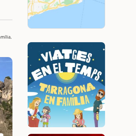
mília,