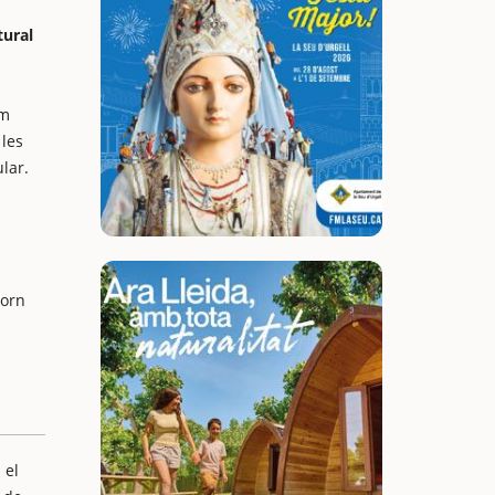
tural
em
 les
lar.
torn
 el