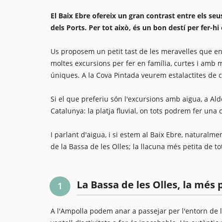
El Baix Ebre ofereix un gran contrast entre els seus
dels Ports. Per tot això, és un bon destí per fer-h
Us proposem un petit tast de les meravelles que en
moltes excursions per fer en família, curtes i amb mo
úniques. A la Cova Pintada veurem estalactites de c
Si el que preferiu són l'excursions amb aigua, a Al
Catalunya: la platja fluvial, on tots podrem fer un
I parlant d'aigua, i si estem al Baix Ebre, naturalm
de la Bassa de les Olles; la llacuna més petita de tot
La Bassa de les Olles, la més 
1
A l'Ampolla podem anar a passejar per l'entorn de la