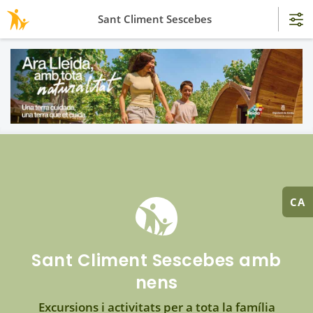
Sant Climent Sescebes
CA
Sant Climent Sescebes amb
nens
Excursions i activitats per a tota la família