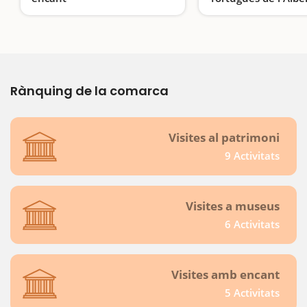
Un passat d'esplendor
Recuperant la tortug
Rànquing de la comarca
Visites al patrimoni
9 Activitats
Visites a museus
6 Activitats
Visites amb encant
5 Activitats