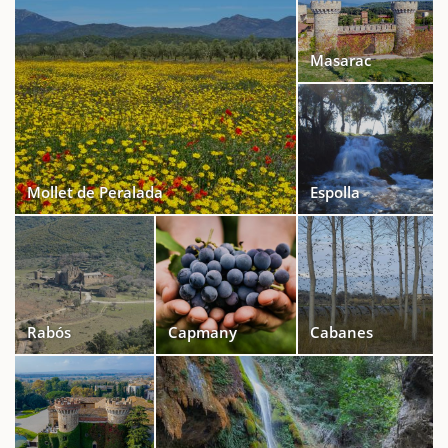
Masarac
Mollet de Peralada
Espolla
Rabós
Capmany
Cabanes