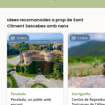
Idees recomanades a prop de Sant
Climent Sescebes amb nens
7,3 Km's
7,3 Km's
Peralada
Garriguella
Peralada, un poble amb
Centre de Reproduc
encant
Tortugues de l'Albe