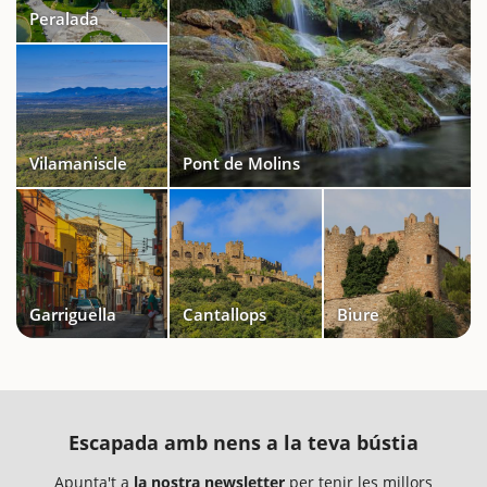
Peralada
Vilamaniscle
Pont de Molins
Garriguella
Cantallops
Biure
Escapada amb nens a la teva bústia
Apunta't a
la nostra newsletter
per tenir les millors