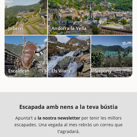
Juberri
Andorra la Vella
Escaldes
Els Vilars
Sispony
Escapada amb nens a la teva bústia
Apunta't a
la nostra newsletter
per tenir les millors
escapades. Una vegada al mes rebràs un correu que
t'agradarà.