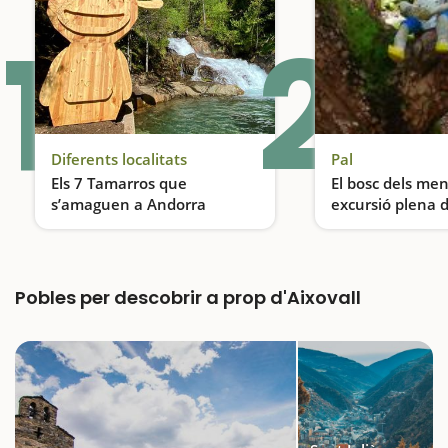
1
2
Diferents localitats
Pal
Els 7 Tamarros que
El bosc dels me
s’amaguen a Andorra
excursió plena d
Descobreix els Tamarros d’Andorra, una activitat ideal per fer en família
Pobles per descobrir a prop d'Aixovall