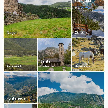
Sant Julià
Nagol
Certers
Santa
Aixirivall
Coloma
Bixessarri
Fontaneda