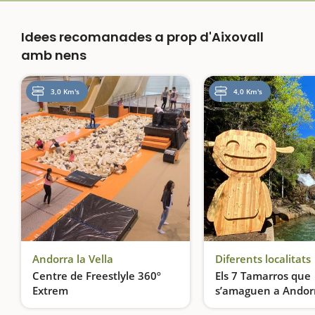
Idees recomanades a prop d'Aixovall
amb nens
3,0 Km's
4,0 Km's
Andorra la Vella
Diferents localitats
Centre de Freestlyle 360º
Els 7 Tamarros que
Extrem
s’amaguen a Andor
Un centre d’oci indoor per a totes les edats, a Andorra la Vella