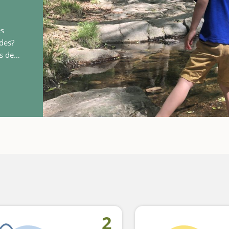
es
ades?
s del
eal
2