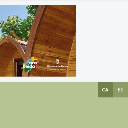
CA
ES