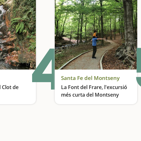
4
Santa Fe del Montseny
l Clot de
La Font del Frare, l'excursió
més curta del Montseny
Tota l'essència del Montseny en pocs quilòmetres
Ideal per fer en família i per infants que comencen a caminar