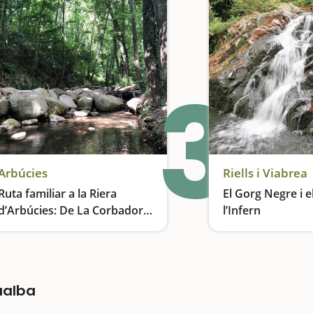
3
Arbúcies
Riells i Viabrea
Ruta familiar a la Riera
El Gorg Negre i e
d’Arbúcies: De La Corbadora
l’Infern
al Molí de les Pipes
Una aventura entre boscos, rieres i llegendes del Montseny
ualba