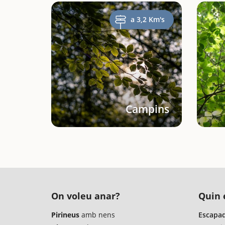
a 3,2 Km's
Campins
On voleu anar?
Quin é
Pirineus
amb nens
Escapad