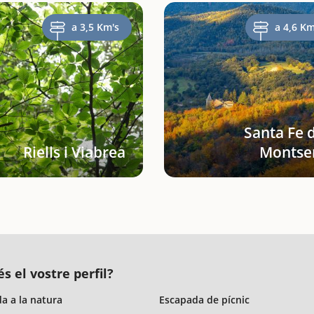
a 3,5 Km's
a 4,6 Km
Santa Fe 
Riells i Viabrea
Montse
s el vostre perfil?
a a la natura
Escapada de pícnic