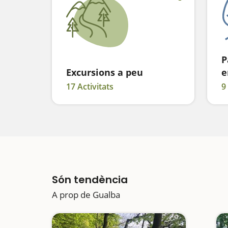
P
Excursions a peu
e
17 Activitats
9
Són tendència
A prop de Gualba