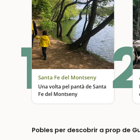
1
2
Santa Fe del Montseny
Una volta pel pantà de Santa
Fe del Montseny
Una excursió ideal per fer amb nens
Pobles per descobrir a prop de G