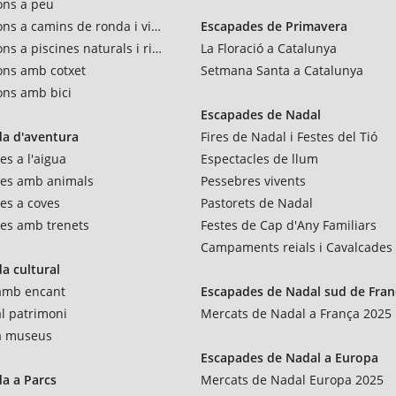
ons a peu
ons a camins de ronda i vies verdes
Escapades de Primavera
ns a piscines naturals i rius
La Floració a Catalunya
ons amb cotxet
Setmana Santa a Catalunya
ons amb bici
Escapades de Nadal
a d'aventura
Fires de Nadal i Festes del Tió
es a l'aigua
Espectacles de llum
res amb animals
Pessebres vivents
es a coves
Pastorets de Nadal
es amb trenets
Festes de Cap d'Any Familiars
Campaments reials i Cavalcades
a cultural
 amb encant
Escapades de Nadal sud de Fran
al patrimoni
Mercats de Nadal a França 2025
 a museus
Escapades de Nadal a Europa
a a Parcs
Mercats de Nadal Europa 2025