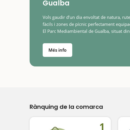
Gualba
Vols gaudir d’un dia envoltat de natura, rut
fàcils i zones de pícnic perfectament equip
El Parc Mediambiental de Gualba, situat din
Parc Natural del Montseny, és l’escapada id
per a famílies amb nens…
Més info
Rànquing de la comarca
1