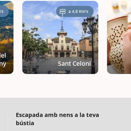
's
a 4,8 Km's
del
ny
Sant Celoni
Escapada amb nens a la teva
bústia