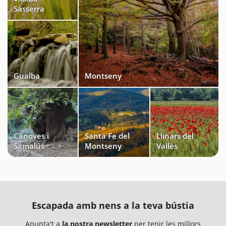
Sasserra
Gualba
Montseny
Cànoves i
Santa Fe del
Llinars del
Samalús
Montseny
Vallès
Escapada amb nens a la teva bústia
Apunta't a
la nostra newsletter
per tenir les millors