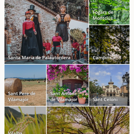
Fogars de
Montclús
Santa Maria de Palautordera
Campins
Sant Pere de
Sant Antoni
Vilamajor
de Vilamajor
Sant Celoni
Vilalba