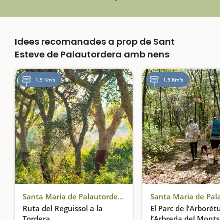
Idees recomanades a prop de Sant
Esteve de Palautordera amb nens
1,9 Km's
1,9 Km's
Santa Maria de Palautordera
Ruta del Reguissol a la
El Parc de l’Arborèt
Tordera
l’Arbreda del Mont