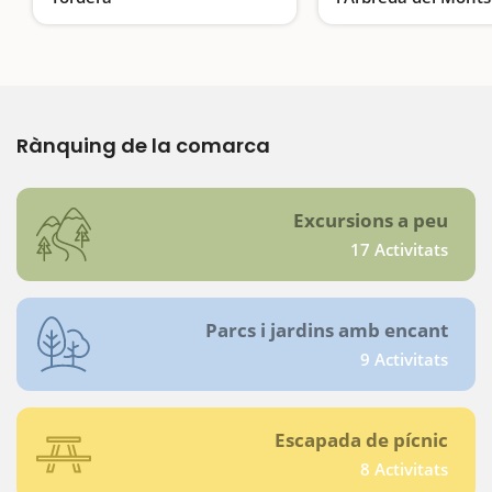
Una excursió envoltada de rius
Tot la varietat del M
Rànquing de la comarca
Excursions a peu
17 Activitats
Parcs i jardins amb encant
9 Activitats
Escapada de pícnic
8 Activitats