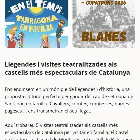
Llegendes i visites teatralitzades als
castells més espectaculars de Catalunya
Ens endinsem en un món ple de llegendes i d'història, una
proposta cultural perfecte per gaudir del cap de setmana de
Sant Joan en família. Cavallers, comtes, comtesses, dames i
pageses ... ens transmetran el seu llegat.
Aquí trobareu 5 visites teatralitzades als castells més
espectaculars de Catalunya per visitar en família: El Castell
de Cardona, el Castell de Montsonís, el Castell de Balsareny,