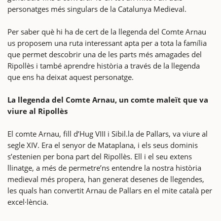
personatges més singulars de la Catalunya Medieval.
Per saber què hi ha de cert de la llegenda del Comte Arnau
us proposem una ruta interessant apta per a tota la família
que permet descobrir una de les parts més amagades del
Ripollès i també aprendre història a través de la llegenda
que ens ha deixat aquest personatge.
La llegenda del Comte Arnau, un comte maleït que va
viure al Ripollès
El comte Arnau, fill d’Hug VIII i Sibil.la de Pallars, va viure al
segle XIV. Era el senyor de Mataplana, i els seus dominis
s’estenien per bona part del Ripollès. Ell i el seu extens
llinatge, a més de permetre’ns entendre la nostra història
medieval més propera, han generat desenes de llegendes,
les quals han convertit Arnau de Pallars en el mite català per
excel·lència.