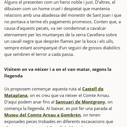
Alguns el presenten com un heroi noble i just. D’altres, el
dibuixen com un home cruel i despietat que mantenia
relacions amb una abadessa del monestir de Sant Joan i que
no portava a terme els pagaments promesos. Conten que, a
causa d’aquests pecats, va ser condemnat a cavalcar
eternament per les muntanyes de la serra Cavellera sobre
un cavall negre que desprèn flames per la boca i els ulls,
sempre estant acompanyat d’un seguici de gossos diabòlics
que sembren el terror a cada passa.
Visitem on va nèixer i a on el van matar, segons la
llegenda
Us proposem començar aquesta ruta al
Castell de
Mataplana
, on es creu que va nèixer el Comte Arnau.
D'aquí podem anar fins al
Santuari de Montgrony
, on
comença la llegenda. Al baixar, es pot fer una parada al
Museu del Comte Arnau a Gombrèn
, on tenen
exposades peces trobades en diferents excavacions que