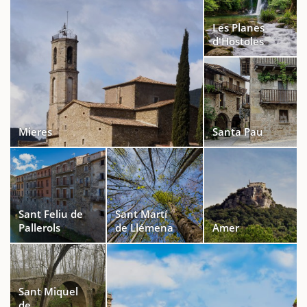
Les Planes
d'Hostoles
Mieres
Santa Pau
Sant Feliu de
Sant Martí
Pallerols
de Llémena
Amer
Sant Miquel
de