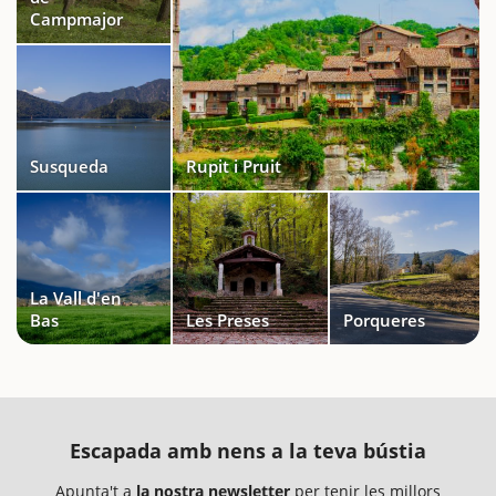
Campmajor
Susqueda
Rupit i Pruit
La Vall d'en
Bas
Les Preses
Porqueres
Escapada amb nens a la teva bústia
Apunta't a
la nostra newsletter
per tenir les millors