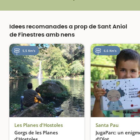
Idees recomanades a prop de Sant Aniol
de Finestres amb nens
5,5 Km's
6,6 Km's
Les Planes d'Hostoles
Santa Pau
Gorgs de les Planes
JugaParc: un enigme
d'Hostoles
d’Olot