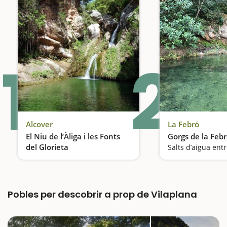
1
2
Alcover
La Febró
El Niu de l’Àliga i les Fonts
Gorgs de la Feb
del Glorieta
Una de les piscines naturals més conegudes
Pobles per descobrir a prop de Vilaplana