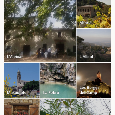
Alforja
L'Aleixar
L'Albiol
Les Borges
Maspujols
La Febró
del Camp