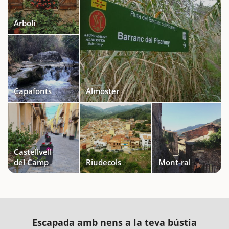
Arbolí
Capafonts
Almoster
Castellvell
del Camp
Riudecols
Mont-ral
Escapada amb nens a la teva bústia