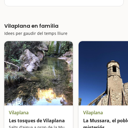
dubte un dels seus millors al·licients és el paisatge que
l’envolta. En aquesta escapada amb nens us proposem
un cop més fugir de la ciutat i anar a respirar aire
fresc. L’excursió…
Vilaplana en família
Idees per gaudir del temps lliure
Vilaplana
Vilaplana
Les tosques de Vilaplana
La Mussara, el pobl
misteriós
Salts d’aigua a prop de la Mussara