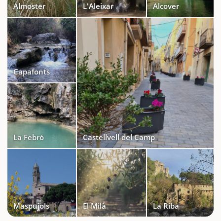
Almoster
L'Aleixar
Alcover
Capafonts
La Febró
Castellvell del Camp
Maspujols
El Milà
La Riba