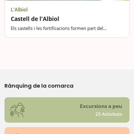
L'Albiol
Castell de l'Albiol
Els castells i les fortificacions formen part del
patrimoni, d’aquella història de vegades llunyana i que
tant ens cal preservar. Anar a visitar el Castell de
l’Albiol és fer volar la imaginació i viatjar fins el passat.
…
Rànquing de la comarca
Excursions a peu
25 Activitats