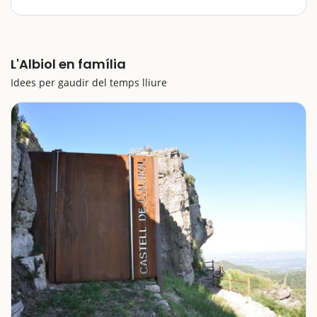
L’Albiol és un municipi del Baix Camp amb poc més
de 300 habitants que es troba al sud de les muntanyes
de Prades. Per tant, és una molt bona opció per gaudir
L'Albiol en família
de la tranquil·litat i de l’entorn natural. Podeu…
Idees per gaudir del temps lliure