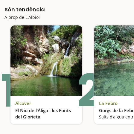
Són tendència
A prop de L'Albiol
1
2
Alcover
La Febró
El Niu de l’Àliga i les Fonts
Gorgs de la Feb
del Glorieta
Una de les piscines naturals més conegudes