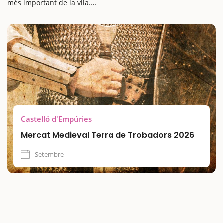
més important de la vila.
El festival és una escapada perfecta en família, amb el seu
espectacular Mercat Medieval, tallers, concerts, jocs infantils i
propostes culturals. Una oportunitat única per viatjar al
passat i viure una experiència històrica i festiva.
Castelló d'Empúries
Mercat Medieval Terra de Trobadors 2026
Setembre