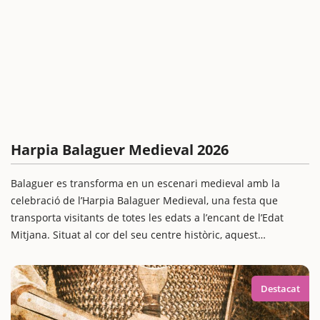
Harpia Balaguer Medieval 2026
Balaguer es transforma en un escenari medieval amb la
celebració de l’Harpia Balaguer Medieval, una festa que
transporta visitants de totes les edats a l’encant de l’Edat
Mitjana. Situat al cor del seu centre històric, aquest
esdeveniment combina història, gastronomia i activitats per a
tota la família, oferint una experiència immersiva que no et
pots perdre.
Destacat
La fira d'enguany estarà dedicada a les supersticions i