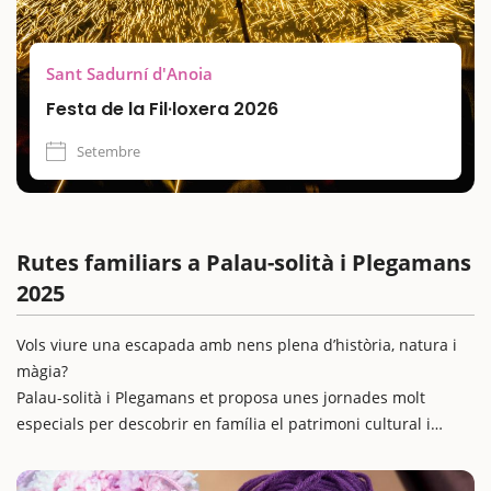
Sant Sadurní d'Anoia
Festa de la Fil·loxera 2026
Setembre
Rutes familiars a Palau-solità i Plegamans
2025
Vols viure una escapada amb nens plena d’història, natura i
màgia?
Palau-solità i Plegamans et proposa unes jornades molt
especials per descobrir en família el patrimoni cultural i
natural del municipi. Les rutes uneixen la literatura, els
titelles, el llegat de la família Folch i Torres i els espais