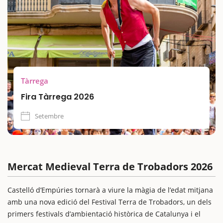
formats.
Amb una programació diversa, zones renovades com l’antiga
estació de busos convertida en espai gastronòmic, i
espectacles pensats també per al públic familiar, FiraTàrrega
és una oportunitat ideal per gaudir de la cultura en
majúscules amb nens i nenes.
Tàrrega
Fira Tàrrega 2026
Setembre
Mercat Medieval Terra de Trobadors 2026
Castelló d’Empúries tornarà a viure la màgia de l’edat mitjana
amb una nova edició del Festival Terra de Trobadors, un dels
primers festivals d’ambientació històrica de Catalunya i el