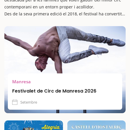
contemporani en un entorn proper i acollidor.
Des de la seva primera edició el 2018, el festival ha convertit
Manresa en un gran escenari de creativitat, amb espectacles
sorprenents, tallers participatius i activitats pensades per a
totes les edats. La programació combina disciplines com
l’acrobàcia, els malabars, l’equilibrisme i el clown, amb
propostes accessibles i atractives per al públic familiar.
Amb espais repartits per la ciutat i una clara aposta per la
qualitat artística, el Festivalet és una molt bona excusa per fer
una escapada cultural amb nens i descobrir el circ actual des
de ben a prop.
Manresa
Festivalet de Circ de Manresa 2026
Setembre