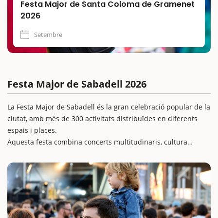
Festa Major de Santa Coloma de Gramenet
2026
Setembre
Festa Major de Sabadell 2026
La Festa Major de Sabadell és la gran celebració popular de la
ciutat, amb més de 300 activitats distribuïdes en diferents
espais i places.
Aquesta festa combina concerts multitudinaris, cultura
popular i activitats infantils, fent-la ideal per a gaudir en
família. Els carrers s’omplen de música, danses, cercaviles,
atraccions i espectacles per a totes les edats, convertint-se en
una oportunitat perfecta per fer una escapada amb nens i
viure de prop l’ambient festiu i cultural de Sabadell.