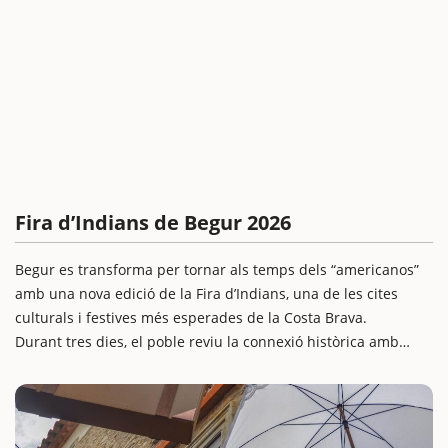
Fira d’Indians de Begur 2026
Begur es transforma per tornar als temps dels “americanos”
amb una nova edició de la Fira d’Indians, una de les cites
culturals i festives més esperades de la Costa Brava.
Durant tres dies, el poble reviu la connexió històrica amb
Cuba a través d’un mercat d’ultramar, mostra d’oficis antics,
espectacles de carrer, concerts, gastronomia i moltes
activitats per a tota la família.
Una escapada amb nens ideal per endinsar-se en la història