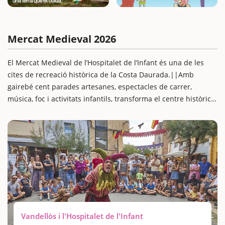
Mercat Medieval 2026
El Mercat Medieval de l’Hospitalet de l’Infant és una de les
cites de recreació històrica de la Costa Daurada.||Amb
gairebé cent parades artesanes, espectacles de carrer,
música, foc i activitats infantils, transforma el centre històric
del municipi en un autèntic poble medieval.
Els visitants podran gaudir de cercaviles, mostres d’oficis
antics, visites guiades, una gimcana familiar, sopar temàtic,
tallers infantils i jocs tradicionals. Tot plegat, al voltant de
l’Hospital del Coll de Balaguer, un escenari emblemàtic
carregat d’història.
Aquesta és una escapada perfecta per fer en família: platja i
muntanya es donen la mà al municipi de Vandellòs i
l’Hospitalet de l’Infant, oferint opcions de turisme actiu i
Vandellòs i l'Hospitalet de l'Infant
cultural per a grans i petits.