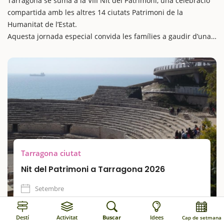
Tarragona se suma a la VIII Nit del Patrimoni, una celebració
compartida amb les altres 14 ciutats Patrimoni de la
Humanitat de l’Estat.
Aquesta jornada especial convida les famílies a gaudir d’una
escapada cultural amb nens única, amb propostes que
combinen espectacles, patrimoni obert i activitats
participatives. La ciutat s’omplirà de dansa, tradició i
patrimoni amb una programació gratuïta i pensada per a tots
els públics.
Una oportunitat per viure el llegat històric de Tarragona d’una
manera diferent, gaudint d’activitats familiars en un marc
patrimonial incomparable.
Tarragona ciutat
Nit del Patrimoni a Tarragona 2026
Setembre
Destí
Activitat
Buscar
Idees
Cap de setmana