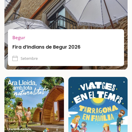
viva de Begur, descobrir oficis tradicionals, ballar al ritme de
la música caribenya i tastar productes com el cafè, el rom, el
cacau o la xocolata, en un ambient festiu i acollidor.
Begur
Fira d’Indians de Begur 2026
Setembre