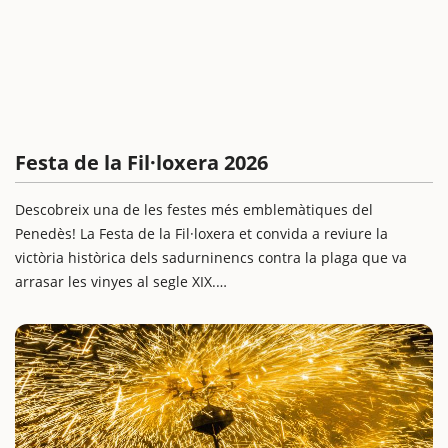
Festa de la Fil·loxera 2026
Descobreix una de les festes més emblemàtiques del
Penedès! La Festa de la Fil·loxera et convida a reviure la
victòria històrica dels sadurninencs contra la plaga que va
arrasar les vinyes al segle XIX.
Aquesta celebració familiar combina espectacles de foc,
música, participació popular i una ambientació única per a
totes les edats. És una proposta cultural ideal per fer una
escapada amb nens, amb actes pensats perquè tota la família
se senti part d'una tradició viva.