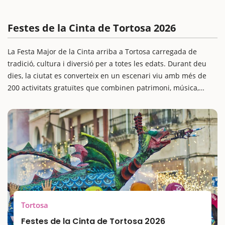
Festes de la Cinta de Tortosa 2026
La Festa Major de la Cinta arriba a Tortosa carregada de
tradició, cultura i diversió per a totes les edats. Durant deu
dies, la ciutat es converteix en un escenari viu amb més de
200 activitats gratuïtes que combinen patrimoni, música,
cultura popular i actes pensats especialment per a famílies.
Des del pregó fins als concerts, passant per espectacles
infantils, cercaviles, esports i activitats socials, la Cinta és
l’ocasió ideal per viure una autèntica escapada amb nens i
gaudir de la riquesa cultural i festiva d’aquesta ciutat
ebrenca.
Tortosa
Festes de la Cinta de Tortosa 2026