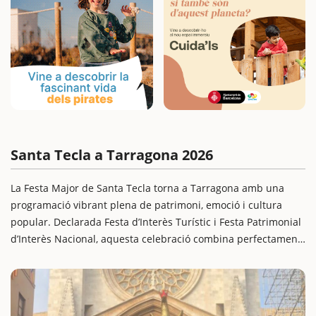
Santa Tecla a Tarragona 2026
La Festa Major de Santa Tecla torna a Tarragona amb una
programació vibrant plena de patrimoni, emoció i cultura
popular. Declarada Festa d’Interès Turístic i Festa Patrimonial
d’Interès Nacional, aquesta celebració combina perfectament
l’essència tradicional amb activitats per a totes les edats.
Amb processons, castells, cercaviles, espectacles i
gastronomia local, Santa Tecla és una cita ideal per a famílies
que busquin una escapada cultural i festiva a la costa