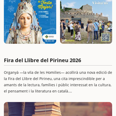
Fira del Llibre del Pirineu 2026
Organyà —la vila de les Homilies— acollirà una nova edició de
la Fira del Llibre del Pirineu, una cita imprescindible per a
amants de la lectura, famílies i públic interessat en la cultura,
el pensament i la literatura en català.
La Fira compta amb presentacions de llibres, espectacles,
música, tallers, contacontes i espais familiars, a més d’un
programa de debats, diàlegs literaris i una fira editorial amb
34 editorials i llibreries presents amb estand propi.