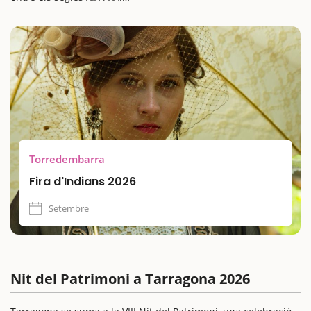
Durant el cap de setmana, els carrers s’omplen de mercat
indià, tallers infantils, exposicions i activitats culturals per
descobrir l’empremta dels indians al municipi. Una
experiència ideal per fer una escapada amb nens i gaudir de
la combinació de patrimoni, història i música cubana en un
ambient festiu a la Costa Daurada.
Torredembarra
Fira d'Indians 2026
Setembre
Nit del Patrimoni a Tarragona 2026