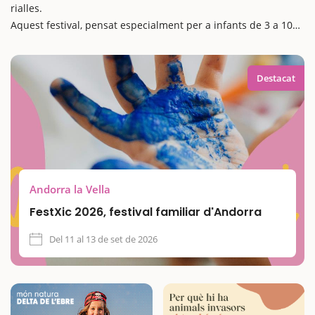
rialles.
Aquest festival, pensat especialment per a infants de 3 a 10
anys, ofereix espectacles, tallers, teatre, titelles i contacontes,
a més d’activitats inclusives i propostes creatives per
compartir en família. Una oportunitat ideal per fer una
Destacat
escapada amb nens i gaudir d’un cap de setmana únic al cor
dels Pirineus.
Andorra la Vella
FestXic 2026, festival familiar d'Andorra
Del 11 al 13 de set de 2026