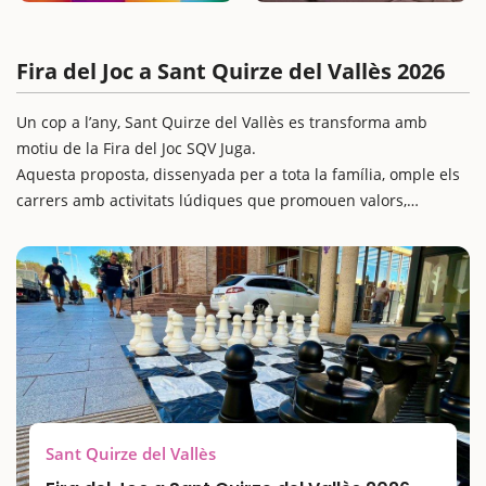
Fira del Joc a Sant Quirze del Vallès 2026
Un cop a l’any, Sant Quirze del Vallès es transforma amb
motiu de la Fira del Joc SQV Juga.
Aquesta proposta, dissenyada per a tota la família, omple els
carrers amb activitats lúdiques que promouen valors,
aprenentatge i convivència. És una excel·lent escapada amb
nens per descobrir la màgia del joc com a eina educativa i
socialitzadora, amb tallers, jocs de taula, jocs gegants i espais
temàtics repartits pel municipi.
A més, l’esdeveniment aposta per impulsar el comerç local i
convertir Sant Quirze en un gran aparador de cultura i oci en
família.
Sant Quirze del Vallès