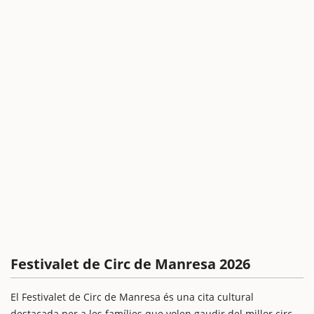
Festivalet de Circ de Manresa 2026
El Festivalet de Circ de Manresa és una cita cultural
destacada per a les famílies que volen gaudir del millor circ