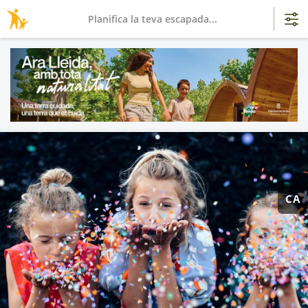
Planifica la teva escapada...
CA