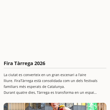
Fira Tàrrega 2026
La ciutat es converteix en un gran escenari a l’aire
lliure. FiraTàrrega està consolidada com un dels festivals
familiars més esperats de Catalunya.
Durant quatre dies, Tàrrega es transforma en un espai
vibrant on conviuen teatre al carrer, dansa, circ, música i arts
visuals, amb espectacles per a tots els públics i de tots els