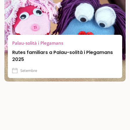
emblemàtics del poble, com la Masia de Can Falguera, el
Museu Internacional dels Titelles de Catalunya i el Castell de
Plegamans. Una experiència ideal per a famílies que busquen
activitats infantils i culturals que combinen natura i
imaginació.
Palau-solità i Plegamans
Rutes familiars a Palau-solità i Plegamans
2025
Setembre