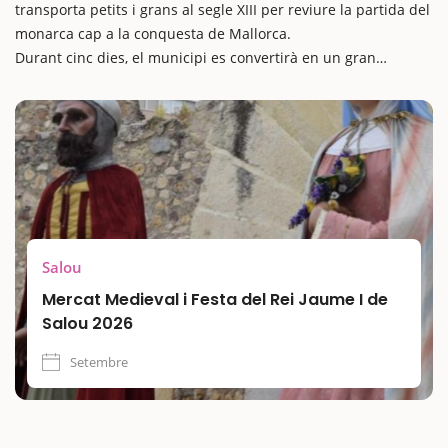
transporta petits i grans al segle XIII per reviure la partida del
monarca cap a la conquesta de Mallorca.
Durant cinc dies, el municipi es convertirà en un gran
escenari medieval ple de música, espectacles, recreacions
històriques i tallers pensats per a totes les edats.
La festa ofereix un ambient immersiu ideal per fer una
escapada amb nens, amb mercat medieval, cercaviles, contes,
activitats participatives i espectacles de circ i foc que captiven
a tot el públic. Una cita imprescindible per descobrir la
història, la cultura i el patrimoni de Salou en clau festiva i
familiar.
Salou
Mercat Medieval i Festa del Rei Jaume I de
Salou 2026
Setembre