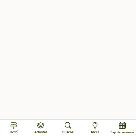
Agenda
Destí
Activitat
Buscar
Idees
Cap de setmana