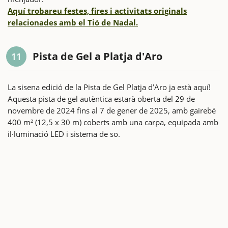
Aquí trobareu festes, fires i activitats originals
relacionades amb el Tió de Nadal.
Pista de Gel a Platja d'Aro
11
La sisena edició de la Pista de Gel Platja d’Aro ja està aquí!
Aquesta pista de gel autèntica estarà oberta del 29 de
novembre de 2024 fins al 7 de gener de 2025, amb gairebé
400 m² (12,5 x 30 m) coberts amb una carpa, equipada amb
il·luminació LED i sistema de so.