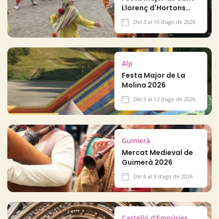
Llorenç d'Hortons
2026
Del 3 al 10 d'ago de 2026
Alp
Festa Major de La
Molina 2026
Del 5 al 13 d'ago de 2026
Guimerà
Mercat Medieval de
Guimerà 2026
Del 6 al 9 d'ago de 2026
Castelló d'Empúries